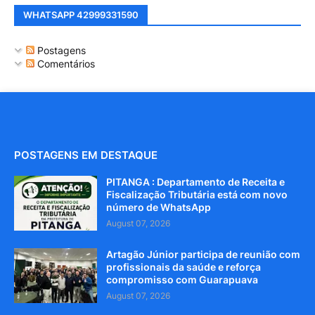
WHATSAPP 42999331590
Postagens
Comentários
POSTAGENS EM DESTAQUE
PITANGA : Departamento de Receita e
Fiscalização Tributária está com novo
número de WhatsApp
August 07, 2026
Artagão Júnior participa de reunião com
profissionais da saúde e reforça
compromisso com Guarapuava
August 07, 2026