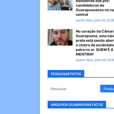
bastidores das pré-
candidaturas de
Guarapuavanos na re
central
quinta-feira, julho 16, 2026
No coração da Câmar
Guarapuava, uma cai
preta está sendo aber
o cheiro de escândalo
paira no ar. QUEM É 
MENTIRA?
quarta-feira, julho 08, 202
PESQUISAR FATOS
ARQUIVOS GUARAPUAVA FATOS