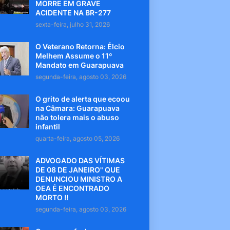
MORRE EM GRAVE
ACIDENTE NA BR-277
sexta-feira, julho 31, 2026
O Veterano Retorna: Élcio
Melhem Assume o 11º
Mandato em Guarapuava
segunda-feira, agosto 03, 2026
O grito de alerta que ecoou
na Câmara: Guarapuava
não tolera mais o abuso
infantil
quarta-feira, agosto 05, 2026
ADVOGADO DAS VÍTIMAS
DE 08 DE JANEIRO" QUE
DENUNCIOU MINISTRO A
OEA É ENCONTRADO
MORTO !!
segunda-feira, agosto 03, 2026