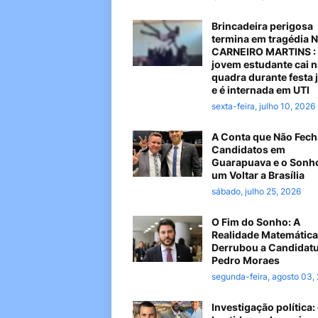
Brincadeira perigosa
termina em tragédia 
CARNEIRO MARTINS :
jovem estudante cai n
quadra durante festa 
e é internada em UTI
sexta-feira, julho 10, 2026
A Conta que Não Fech
Candidatos em
Guarapuava e o Sonh
um Voltar a Brasília
sábado, julho 25, 2026
O Fim do Sonho: A
Realidade Matemática
Derrubou a Candidatu
Pedro Moraes
segunda-feira, agosto 03,
Investigação política: