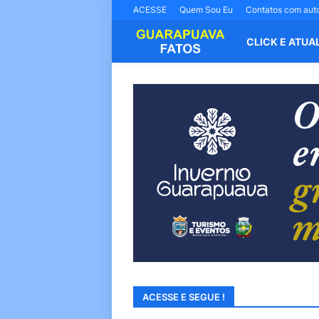
ACESSE
Quem Sou Eu
Contatos com aut
CLICK E ATUA
ACESSE E SEGUE !