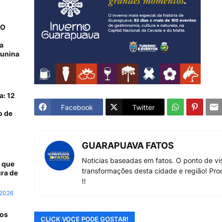
NO
a
junina
a: 12
Facebook
Twitter
o de
GUARAPUAVA FATOS
Noticias baseadas em fatos. O ponto de vi
 que
transformações desta cidade e região! Pro
ra de
!!
 2026
 os
CLICK VOCE PODE GOSTAR!