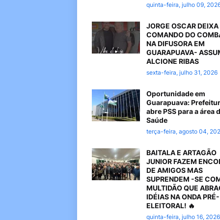
quinta-feira, julho 09, 202
JORGE OSCAR DEIXA
COMANDO DO COMB
NA DIFUSORA EM
GUARAPUAVA- ASSU
ALCIONE RIBAS
sexta-feira, julho 31, 2026
Oportunidade em
Guarapuava: Prefeitu
abre PSS para a área 
Saúde
terça-feira, agosto 04, 20
BAITALA E ARTAGÃO
JUNIOR FAZEM ENC
DE AMIGOS MAS
SUPRENDEM -SE CO
MULTIDÃO QUE ABR
IDÉIAS NA ONDA PRÉ-
ELEITORAL! 🔥
quinta-feira, julho 16, 2026