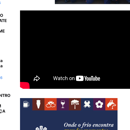
6
 O
ATE
ME
ra
da
26
ONTRO
M
AÇA