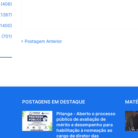
(406)
(1287)
(1400)
(701)
Postagem Anterior
POSTAGENS EM DESTAQUE
MATÉ
Pitanga - Aberto o processo
público de avaliação de
mérito e desempenho para
habilitação à nomeação ao
cargo de diretor das