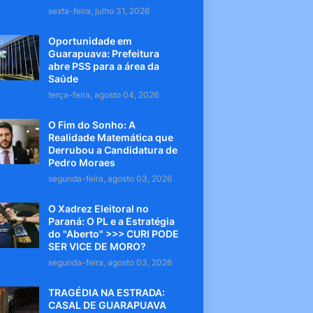
sexta-feira, julho 31, 2026
Oportunidade em
Guarapuava: Prefeitura
abre PSS para a área da
Saúde
terça-feira, agosto 04, 2026
O Fim do Sonho: A
Realidade Matemática que
Derrubou a Candidatura de
Pedro Moraes
segunda-feira, agosto 03, 2026
O Xadrez Eleitoral no
Paraná: O PL e a Estratégia
do "Aberto" >>> CURI PODE
SER VICE DE MORO?
segunda-feira, agosto 03, 2026
TRAGÉDIA NA ESTRADA:
CASAL DE GUARAPUAVA