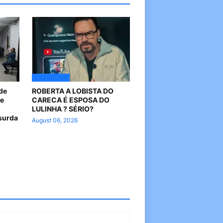
E AGORA PT?
 de
ROBERTA A LOBISTA DO
 e
CARECA É ESPOSA DO
LULINHA ? SÉRIO?
surda
August 06, 2026