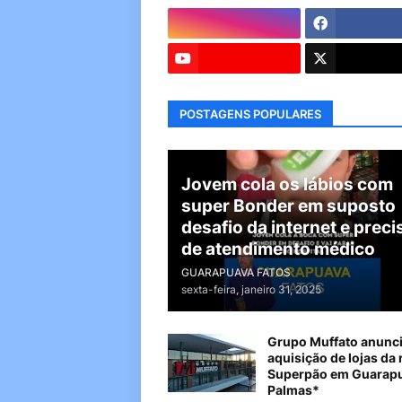
POSTAGENS POPULARES
Jovem cola os lábios com
super Bonder em suposto
desafio da internet e preci
de atendimento médico
GUARAPUAVA FATOS
sexta-feira, janeiro 31, 2025
Grupo Muffato anunc
aquisição de lojas da 
Superpão em Guarapu
Palmas*