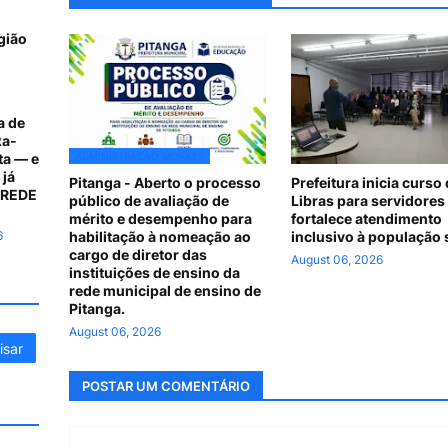
gião
a de
xa-
ta — e
ADMINISTRAÇÃO MORAES
 já
Pitanga - Aberto o processo
Prefeitura inicia curso
A REDE
público de avaliação de
Libras para servidores
mérito e desempenho para
fortalece atendimento
6
habilitação à nomeação ao
inclusivo à população 
cargo de diretor das
August 06, 2026
instituições de ensino da
rede municipal de ensino de
Pitanga.
August 06, 2026
POSTAR UM COMENTÁRIO