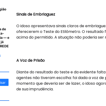
gião
Sinais de Embriaguez
O idoso apresentava sinais claros de embriaguez,
a de
oferecerem o Teste do Etilômetro. O resultado 
xa-
acima do permitido. A situação não poderia ser 
ta — e
 já
A REDE
6
A Voz de Prisão
Diante do resultado do teste e da evidente falta 
agentes não tiveram escolha: foi dada a voz de
momento que deveria ser de lazer, o idoso ago
de sua imprudência.