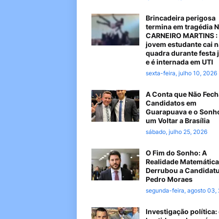
Brincadeira perigosa
termina em tragédia 
CARNEIRO MARTINS :
jovem estudante cai n
quadra durante festa 
e é internada em UTI
sexta-feira, julho 10, 2026
A Conta que Não Fech
Candidatos em
Guarapuava e o Sonh
um Voltar a Brasília
sábado, julho 25, 2026
O Fim do Sonho: A
Realidade Matemática
Derrubou a Candidatu
Pedro Moraes
segunda-feira, agosto 03,
Investigação política: