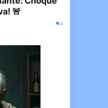
olante: Choque
a! 🚨
0