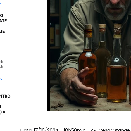
6
 O
ATE
ME
ra
da
26
ONTRO
M
AÇA
Data: 17/10/2024 – 18h50min – Av. Cesar Stange 