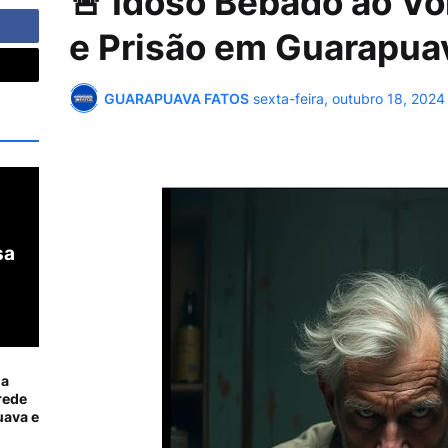
🚨 Idoso Bêbado ao V
e Prisão em Guarapuav
GUARAPUAVA FATOS
sexta-feira, outubro 18, 2024
sa
ia
rede
ava e