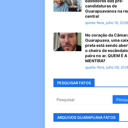
bastidores das pré-
candidaturas de
Guarapuavanos na re
central
quinta-feira, julho 16, 2026
No coração da Câmar
Guarapuava, uma cai
preta está sendo aber
o cheiro de escândalo
paira no ar. QUEM É 
MENTIRA?
quarta-feira, julho 08, 202
PESQUISAR FATOS
ARQUIVOS GUARAPUAVA FATOS