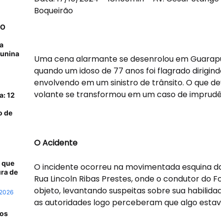
Boqueirão
NO
a
junina
Uma cena alarmante se desenrolou em Guarapua
quando um idoso de 77 anos foi flagrado dirigind
envolvendo em um sinistro de trânsito. O que de
volante se transformou em um caso de imprudên
a: 12
o de
O Acidente
 que
O incidente ocorreu na movimentada esquina d
ra de
Rua Lincoln Ribas Prestes, onde o condutor do F
objeto, levantando suspeitas sobre sua habilidad
 2026
as autoridades logo perceberam que algo estav
 os