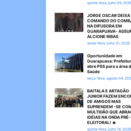
quinta-feira, julho 09, 202
JORGE OSCAR DEIXA
COMANDO DO COMB
NA DIFUSORA EM
GUARAPUAVA- ASSU
ALCIONE RIBAS
sexta-feira, julho 31, 2026
Oportunidade em
Guarapuava: Prefeitu
abre PSS para a área 
Saúde
terça-feira, agosto 04, 20
BAITALA E ARTAGÃO
JUNIOR FAZEM ENC
DE AMIGOS MAS
SUPRENDEM -SE CO
MULTIDÃO QUE ABR
IDÉIAS NA ONDA PRÉ-
ELEITORAL! 🔥
quinta-feira, julho 16, 2026