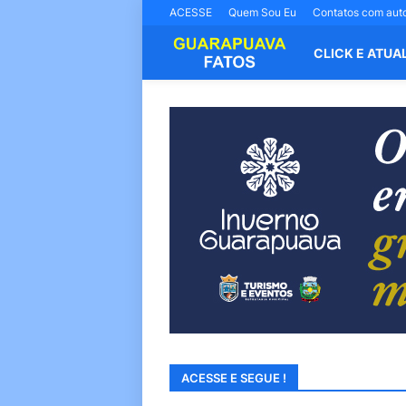
ACESSE
Quem Sou Eu
Contatos com aut
CLICK E ATUA
ACESSE E SEGUE !