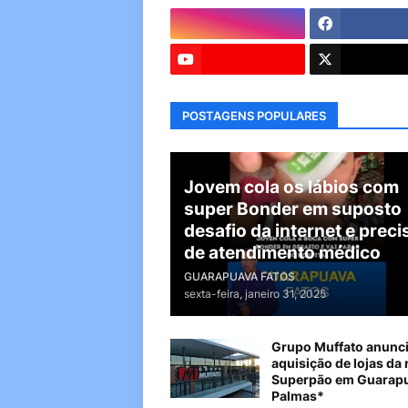
POSTAGENS POPULARES
Jovem cola os lábios com
super Bonder em suposto
desafio da internet e preci
de atendimento médico
GUARAPUAVA FATOS
sexta-feira, janeiro 31, 2025
Grupo Muffato anunc
aquisição de lojas da 
Superpão em Guarapu
Palmas*