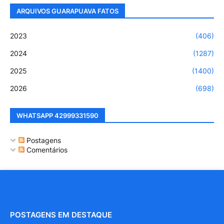
ARQUIVOS GUARAPUAVA FATOS
2023
(406)
2024
(1287)
2025
(1400)
2026
(698)
WHATSAPP 42999331590
Postagens
Comentários
POSTAGENS EM DESTAQUE