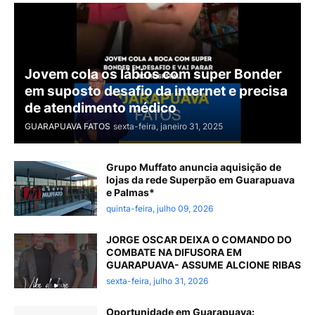
Jovem cola os lábios com super Bonder
em suposto desafio da internet e precisa
de atendimento médico
GUARAPUAVA FATOS
sexta-feira, janeiro 31, 2025
Grupo Muffato anuncia aquisição de
lojas da rede Superpão em Guarapuava
e Palmas*
quinta-feira, julho 09, 2026
JORGE OSCAR DEIXA O COMANDO DO
COMBATE NA DIFUSORA EM
GUARAPUAVA- ASSUME ALCIONE RIBAS
sexta-feira, julho 31, 2026
Oportunidade em Guarapuava: