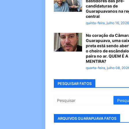
bastidores das pré-
candidaturas de
Guarapuavanos na re
central
quinta-feira, julho 16, 2026
No coração da Câmar
Guarapuava, uma cai
preta está sendo aber
o cheiro de escândalo
paira no ar. QUEM É 
MENTIRA?
quarta-feira, julho 08, 202
PESQUISAR FATOS
ARQUIVOS GUARAPUAVA FATOS