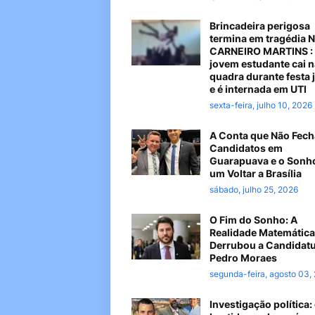
Brincadeira perigosa
termina em tragédia 
CARNEIRO MARTINS :
jovem estudante cai n
quadra durante festa 
e é internada em UTI
sexta-feira, julho 10, 2026
A Conta que Não Fech
Candidatos em
Guarapuava e o Sonh
um Voltar a Brasília
sábado, julho 25, 2026
O Fim do Sonho: A
Realidade Matemática
Derrubou a Candidatu
Pedro Moraes
segunda-feira, agosto 03,
Investigação política: