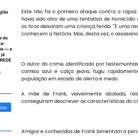
Este não foi o primeiro ataque contra o rapaz
gião
havia sido alvo de uma tentativa de homicídio
os tiros deixaram uma criança ferida. "É uma r
conhecem a história. Mas, desta vez, o assassi
a de
xa-
ta — e
 já
A REDE
O autor do crime, identificado por testemun
camisa azul e calça jeans, fugiu rapidament
6
população em estado de alerta e medo.
A mãe de Frank, visivelmente abalada, rela
conseguiram descrever as características do cr
Amigos e conhecidos de Frank lamentam a perd