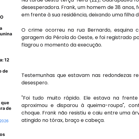
desesperadora. Frank, um homem de 38 anos, fo
em frente à sua residência, deixando uma filha 
NO
a
O crime ocorreu na rua Bernardo, esquina 
junina
garagem da Pérola do Oeste, e foi registrado 
flagrou o momento da execução.
a: 12
o de
Testemunhas que estavam nas redondezas r
desespero.
"Foi tudo muito rápido. Ele estava na frent
 que
aproximou e disparou à queima-roupa", co
ra de
choque. Frank não resistiu e caiu entre uma ár
atingido no tórax, braço e cabeça.
 2026
 os