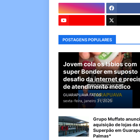
POSTAGENS POPULARES
Jovem cola os lábios com
super Bonder em suposto
desafio da internet e preci
de atendimento médico
GUARAPUAVA FATOS
sexta-feira, janeiro 31, 2025
Grupo Muffato anunc
aquisição de lojas da 
Superpão em Guarapu
Palmas*