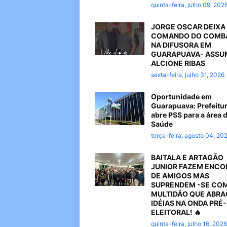
quinta-feira, julho 09, 202
JORGE OSCAR DEIXA
COMANDO DO COMB
NA DIFUSORA EM
GUARAPUAVA- ASSU
ALCIONE RIBAS
sexta-feira, julho 31, 2026
Oportunidade em
Guarapuava: Prefeitu
abre PSS para a área 
Saúde
terça-feira, agosto 04, 20
BAITALA E ARTAGÃO
JUNIOR FAZEM ENC
DE AMIGOS MAS
SUPRENDEM -SE CO
MULTIDÃO QUE ABR
IDÉIAS NA ONDA PRÉ-
ELEITORAL! 🔥
quinta-feira, julho 16, 2026