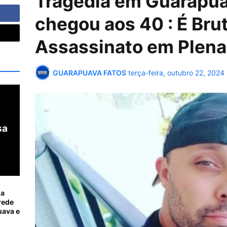
Tragédia em Guarapua
chegou aos 40 : É Bru
Assassinato em Plena
GUARAPUAVA FATOS
terça-feira, outubro 22, 2024
sa
ia
rede
ava e