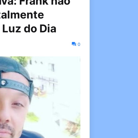
va: Frank não
talmente
 Luz do Dia
0