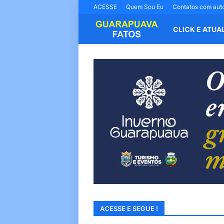
ACESSE
Quem Sou Eu
Contatos com aut
CLICK E ATUA
ACESSE E SEGUE !