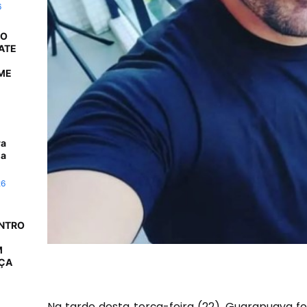
6
 O
ATE
ME
ra
da
26
ONTRO
M
AÇA
Na tarde desta terça-feira (22), Guarapuava f