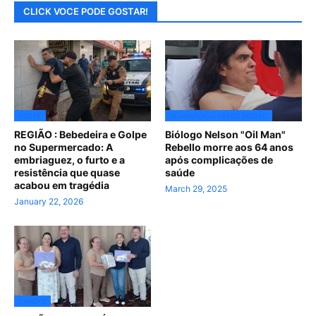
CLICK VOCE PODE GOSTAR!
GOLPE
GUARAPUAVA FATOS REGIÃO
REGIÃO : Bebedeira e Golpe
Biólogo Nelson "Oil Man"
no Supermercado: A
Rebello morre aos 64 anos
embriaguez, o furto e a
após complicações de
resistência que quase
saúde
acabou em tragédia
March 29, 2025
January 22, 2026
CANDOI