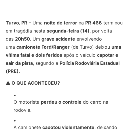
Turvo, PR
– Uma
noite de terror
na
PR 466
terminou
em tragédia nesta
segunda-feira (14)
, por volta
das
20h50
. Um
grave acidente
envolvendo
uma
camionete Ford/Ranger
(de Turvo) deixou
uma
vítima fatal e dois feridos
após o veículo
capotar e
sair da pista
, segundo a
Polícia Rodoviária Estadual
(PRE)
.
⚠️ O QUE ACONTECEU?
O motorista
perdeu o controle
do carro na
rodovia.
A camionete
capotou violentamente
, deixando