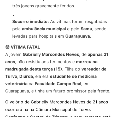
três jovens gravemente feridos.
Socorro imediato:
As vítimas foram resgatadas
pela
ambulância municipal
e pelo
Samu
, sendo
levadas para hospitais em
Guarapuava
.
😢 VÍTIMA FATAL
A jovem
Gabrielly Marcondes Neves
, de
apenas 21
anos
, não resistiu aos ferimentos e
morreu na
madrugada desta terça (15)
. Filha do
vereador de
Turvo, Diurda
, ela era
estudante de medicina
veterinária
na
Faculdade Campo Real
, em
Guarapuava, e tinha um futuro promissor pela frente.
O velório de Gabrielly Marcondes Neves de 21 anos
ocorrerá na na Câmara Municipal de Turvo.
Conforme a Central de Triagem, o sepultamento está