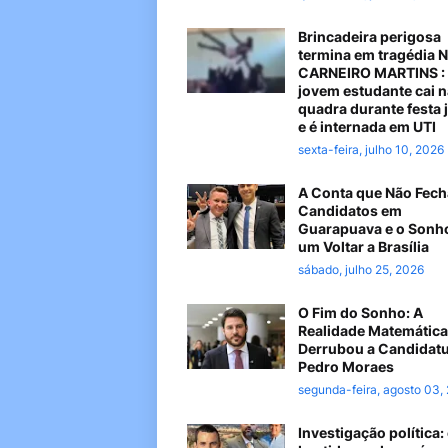
Brincadeira perigosa
termina em tragédia 
CARNEIRO MARTINS :
jovem estudante cai n
quadra durante festa 
e é internada em UTI
sexta-feira, julho 10, 2026
A Conta que Não Fech
Candidatos em
Guarapuava e o Sonh
um Voltar a Brasília
sábado, julho 25, 2026
O Fim do Sonho: A
Realidade Matemática
Derrubou a Candidatu
Pedro Moraes
segunda-feira, agosto 03,
Investigação política: