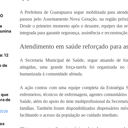
A Prefeitura de Guarapuava segue mobilizada para atender
NO
passou pelo Assentamento Nova Geração, na região próxim
a
Desde o primeiro momento após o desastre, equipes das se
junina
integrada para garantir segurança, assistência e reconstrução
Atendimento em saúde reforçado para as 
a: 12
A Secretaria Municipal de Saúde, segue atuando de for
o de
atingidas, uma grande força-tarefa foi organizada no lo
humanizada à comunidade afetada.
A ação contou com uma equipe completa da Estratégia S
 que
enfermeiros, técnicos de enfermagem, agentes comunitários 
ra de
Saúde, além do apoio do time multiprofissional da Secretari
famílias. Também foram disponibilizados dispensários mó
 2026
facilitando o acesso da população ao cuidado imediato.
 os