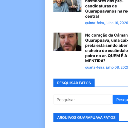
bastidores das pré-
candidaturas de
Guarapuavanos na re
central
quinta-feira, julho 16, 2026
No coração da Câmar
Guarapuava, uma cai
preta está sendo aber
o cheiro de escândalo
paira no ar. QUEM É 
MENTIRA?
quarta-feira, julho 08, 202
PESQUISAR FATOS
ARQUIVOS GUARAPUAVA FATOS