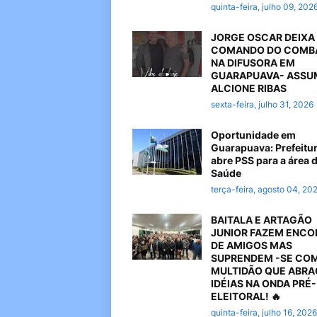
quinta-feira, julho 09, 202
JORGE OSCAR DEIXA
COMANDO DO COMB
NA DIFUSORA EM
GUARAPUAVA- ASSU
ALCIONE RIBAS
sexta-feira, julho 31, 2026
Oportunidade em
Guarapuava: Prefeitu
abre PSS para a área 
Saúde
terça-feira, agosto 04, 20
BAITALA E ARTAGÃO
JUNIOR FAZEM ENC
DE AMIGOS MAS
SUPRENDEM -SE CO
MULTIDÃO QUE ABR
IDÉIAS NA ONDA PRÉ-
ELEITORAL! 🔥
quinta-feira, julho 16, 2026