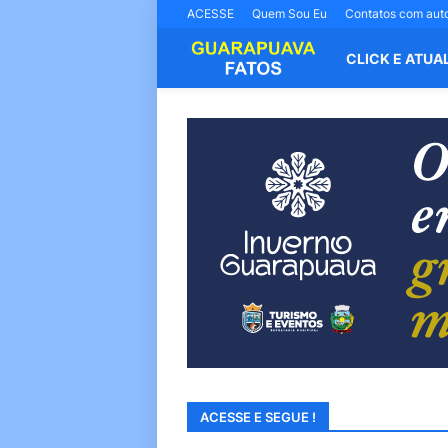
ACESSE
Quem Sou Eu
Contatos com aut
CLICK E ATUA
ACESSE E SEGUE !