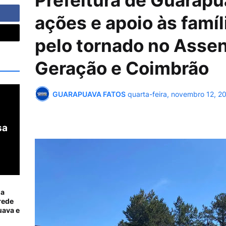
Prefeitura de Guarapu
ações e apoio às famíl
pelo tornado no Asse
Geração e Coimbrão
GUARAPUAVA FATOS
quarta-feira, novembro 12, 2
sa
ia
rede
ava e