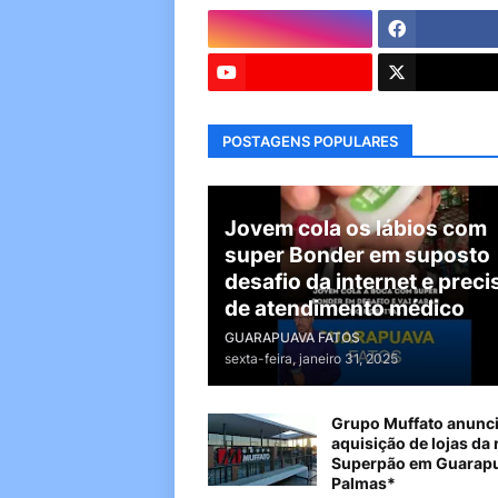
POSTAGENS POPULARES
Jovem cola os lábios com
super Bonder em suposto
desafio da internet e preci
de atendimento médico
GUARAPUAVA FATOS
sexta-feira, janeiro 31, 2025
Grupo Muffato anunc
aquisição de lojas da 
Superpão em Guarapu
Palmas*