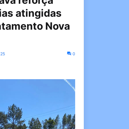
ava reforça
ias atingidas
ntamento Nova
025
0