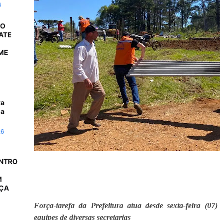
6
 O
ATE
ME
ra
da
26
ONTRO
M
AÇA
Força-tarefa da Prefeitura atua desde sexta-feira (
equipes de diversas secretarias