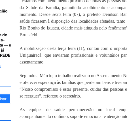
“Estamos com atendimento próximo de todas as pessoas do
da Saúde da Família, garantindo acolhimento e acompa
gião
momento. Desde sexta-feira (07), o prefeito Denilson Bai
saúde ficassem à disposição das localidades afetadas, tant
Rio Bonito do Iguaçu, cidade mais atingida pelo fenômeno”
a de
Brunsfeld.
xa-
ta — e
A mobilização desta terça-feira (11), contou com o impor
 já
A REDE
Uniguairacá, que enviaram profissionais e voluntários pa
assentamento.
6
Segundo a Márcio, o trabalho realizado no Assentamento N
e oferecer esperança às famílias que perderam bens e tiveram
“Nosso compromisso é estar presente, cuidar das pessoas 
se reerguer”, reforçou o secretário.
As equipes de saúde permanecerão no local enqua
acompanhamento contínuo, suporte emocional e atenção inte