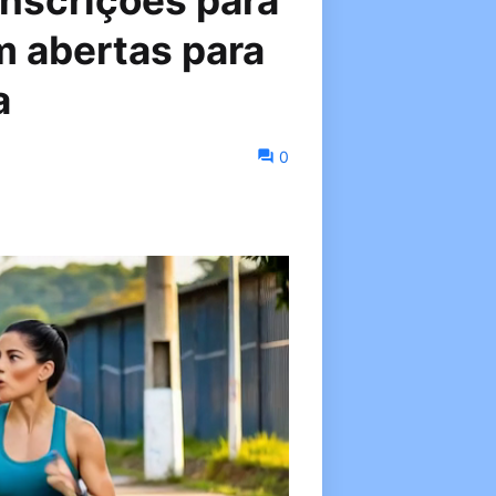
Inscrições para
m abertas para
a
0