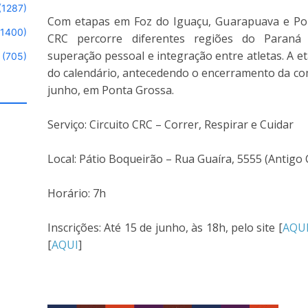
(1287)
Com etapas em Foz do Iguaçu, Guarapuava e Pont
(1400)
CRC percorre diferentes regiões do Paraná i
superação pessoal e integração entre atletas. A
(705)
do calendário, antecedendo o encerramento da co
junho, em Ponta Grossa.
Serviço: Circuito CRC – Correr, Respirar e Cuidar
Local:
Pátio Boqueirão – Rua Guaíra, 5555 (Antigo
Horário:
7h
Inscrições:
Até 15 de junho, às 18h, pelo site [
AQU
[
AQUI
]