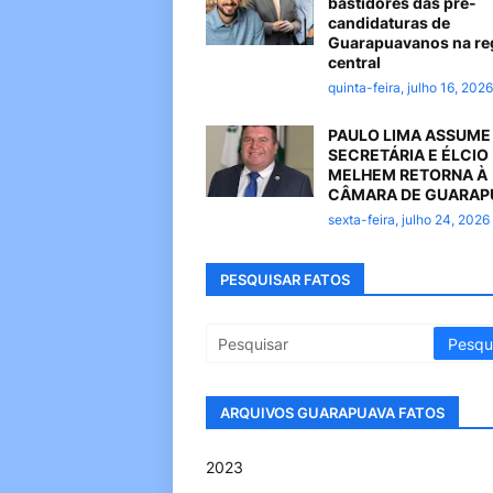
bastidores das pré-
candidaturas de
Guarapuavanos na re
central
quinta-feira, julho 16, 2026
PAULO LIMA ASSUME
SECRETÁRIA E ÉLCIO
MELHEM RETORNA À
CÂMARA DE GUARAP
sexta-feira, julho 24, 2026
PESQUISAR FATOS
ARQUIVOS GUARAPUAVA FATOS
2023