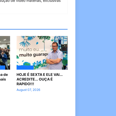
dução de vídeo matérias, exclusivas
AVA
ACREDITE !
pa de
HOJE É SEXTA E ELE VAI...
nais
ACREDITE... OUÇA É
RAPIDO!!!
August 07, 2026