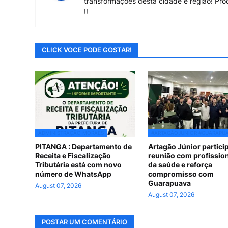
transformações desta cidade e região! Pro
!!
CLICK VOCE PODE GOSTAR!
ADMINISTRAÇÃO MORAES
#ARTAGÃOJUNIOR #GUARAPU
PITANGA : Departamento de
Artagão Júnior partici
Receita e Fiscalização
reunião com profissio
Tributária está com novo
da saúde e reforça
número de WhatsApp
compromisso com
Guarapuava
August 07, 2026
August 07, 2026
POSTAR UM COMENTÁRIO