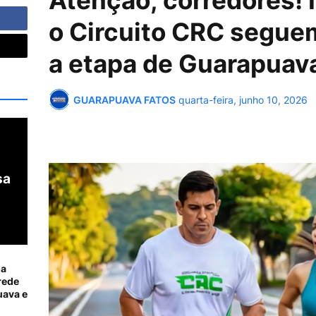
Atenção, corredores! 
o Circuito CRC segue
a etapa de Guarapuav
GUARAPUAVA FATOS
quarta-feira, junho 10, 2026
sa
ia
rede
ava e