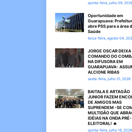
quinta-feira, julho 09, 202
Oportunidade em
Guarapuava: Prefeitu
abre PSS para a área 
Saúde
terça-feira, agosto 04, 20
JORGE OSCAR DEIXA
COMANDO DO COMB
NA DIFUSORA EM
GUARAPUAVA- ASSU
ALCIONE RIBAS
sexta-feira, julho 31, 2026
BAITALA E ARTAGÃO
JUNIOR FAZEM ENC
DE AMIGOS MAS
SUPRENDEM -SE CO
MULTIDÃO QUE ABR
IDÉIAS NA ONDA PRÉ-
ELEITORAL! 🔥
quinta-feira, julho 16, 2026