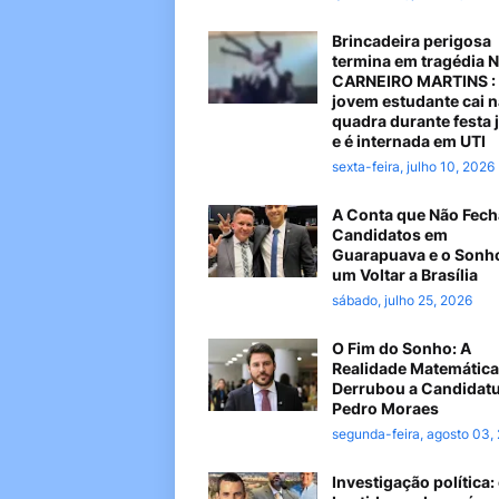
Brincadeira perigosa
termina em tragédia 
CARNEIRO MARTINS :
jovem estudante cai n
quadra durante festa 
e é internada em UTI
sexta-feira, julho 10, 2026
A Conta que Não Fech
Candidatos em
Guarapuava e o Sonh
um Voltar a Brasília
sábado, julho 25, 2026
O Fim do Sonho: A
Realidade Matemática
Derrubou a Candidatu
Pedro Moraes
segunda-feira, agosto 03,
Investigação política: