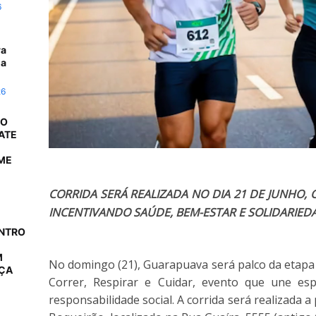
6
ra
da
26
 O
ATE
ME
CORRIDA SERÁ REALIZADA NO DIA 21 DE JUNHO, 
INCENTIVANDO SAÚDE, BEM-ESTAR E SOLIDARIED
ONTRO
M
No domingo (21), Guarapuava será palco da etapa
AÇA
Correr, Respirar e Cuidar
, evento que une esp
responsabilidade social. A corrida será realizada a