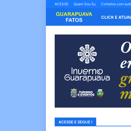
ACESSE
Quem Sou Eu
Contatos com aut
CLICK E ATUA
ACESSE E SEGUE !