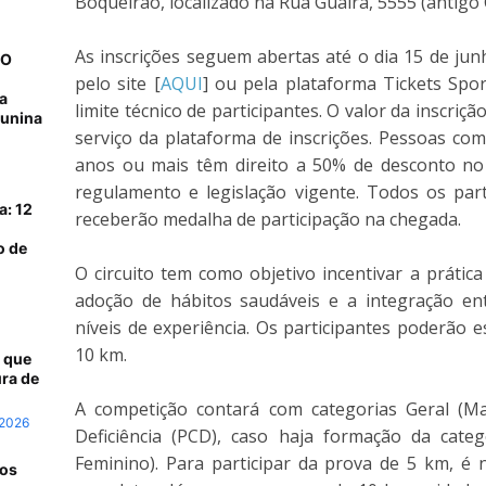
Boqueirão, localizado na Rua Guaíra, 5555 (antigo
As inscrições seguem abertas até o dia 15 de jun
NO
pelo site [
AQUI
] ou pela plataforma Tickets Spor
a
limite técnico de participantes. O valor da inscriçã
junina
serviço da plataforma de inscrições. Pessoas com
anos ou mais têm direito a 50% de desconto no 
regulamento e legislação vigente. Todos os par
a: 12
receberão medalha de participação na chegada.
o de
O circuito tem como objetivo incentivar a prática
adoção de hábitos saudáveis e a integração ent
níveis de experiência. Os participantes poderão 
10 km.
 que
ra de
A competição contará com categorias Geral (Ma
 2026
Deficiência (PCD), caso haja formação da categ
Feminino). Para participar da prova de 5 km, é
 os