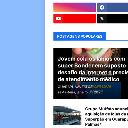
POSTAGENS POPULARES
Jovem cola os lábios com
super Bonder em suposto
desafio da internet e preci
de atendimento médico
GUARAPUAVA FATOS
sexta-feira, janeiro 31, 2025
Grupo Muffato anunc
aquisição de lojas da 
Superpão em Guarapu
Palmas*