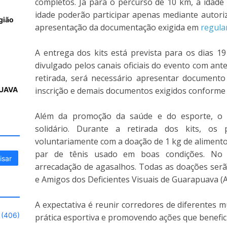
completos. Já para o percurso de 10 km, a idad
idade poderão participar apenas mediante autori
gião
apresentação da documentação exigida em
regula
A entrega dos kits está prevista para os dias 1
divulgado pelos canais oficiais do evento com ant
retirada, será necessário apresentar documento
inscrição e demais documentos exigidos conforme a 
UAVA
Além da promoção da saúde e do esporte, o 
solidário. Durante a retirada dos kits, os p
voluntariamente com a doação de 1 kg de alimento 
par de tênis usado em boas condições. No 
arrecadação de agasalhos. Todas as doações serã
e Amigos dos Deficientes Visuais de Guarapuava (
A expectativa é reunir corredores de diferentes m
(406)
prática esportiva e promovendo ações que benefic