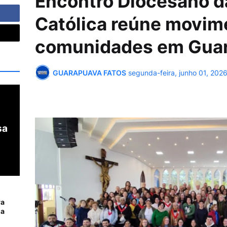
Encontro Diocesano da
Católica reúne movim
comunidades em Gua
GUARAPUAVA FATOS
segunda-feira, junho 01, 202
sa
ra
da