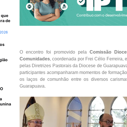
 que
ra de
 2026
 os
O encontro foi promovido pela
Comissão Dioce
Comunidades
, coordenada por Frei Célio Ferreira, 
gião
pelas Diretrizes Pastorais da Diocese de Guarapuava
participantes acompanharam momentos de formação, p
os laços de comunhão entre os diversos carismas
Guarapuava.
NO
a
junina