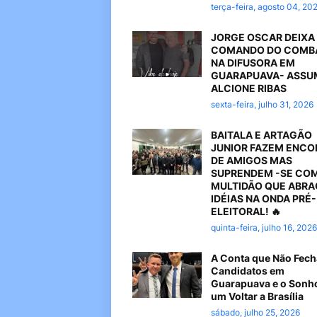
terça-feira, agosto 04, 20
JORGE OSCAR DEIXA
COMANDO DO COMB
NA DIFUSORA EM
GUARAPUAVA- ASSU
ALCIONE RIBAS
sexta-feira, julho 31, 2026
BAITALA E ARTAGÃO
JUNIOR FAZEM ENC
DE AMIGOS MAS
SUPRENDEM -SE CO
MULTIDÃO QUE ABR
IDÉIAS NA ONDA PRÉ-
ELEITORAL! 🔥
quinta-feira, julho 16, 2026
A Conta que Não Fech
Candidatos em
Guarapuava e o Sonh
um Voltar a Brasília
sábado, julho 25, 2026