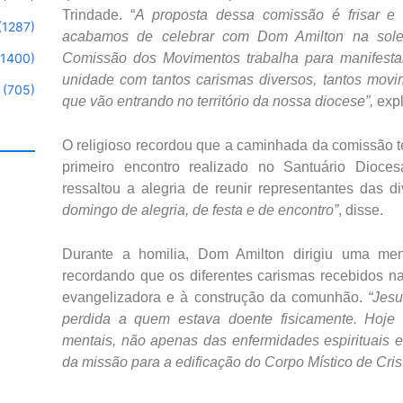
Trindade. “
A proposta dessa comissão é frisar e
(1287)
acabamos de celebrar com Dom Amilton na solen
Comissão dos Movimentos trabalha para manifesta
(1400)
unidade com tantos carismas diversos, tantos mov
(705)
que vão entrando no território da nossa diocese”,
expl
O religioso recordou que a caminhada da comissão t
primeiro encontro realizado no Santuário Dioc
ressaltou a alegria de reunir representantes das d
domingo de alegria, de festa e de encontro”
, disse.
Durante a homilia, Dom Amilton dirigiu uma men
recordando que os diferentes carismas recebidos na
evangelizadora e à construção da comunhão.
“Jesu
perdida a quem estava doente fisicamente. Hoj
mentais, não apenas das enfermidades espirituais e
da missão para a edificação do Corpo Místico de Crist