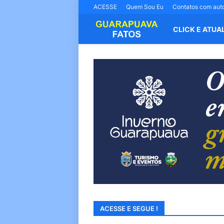
ACESSE
Quem Sou Eu
Contatos com aut
CLICK E ATUA
ACESSE E SEGUE !