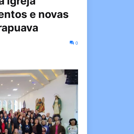
 Igreja
entos e novas
rapuava
6
0