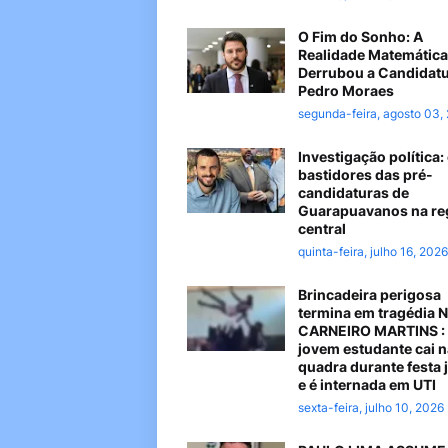
O Fim do Sonho: A
Realidade Matemática
Derrubou a Candidatu
Pedro Moraes
segunda-feira, agosto 03,
Investigação política:
bastidores das pré-
candidaturas de
Guarapuavanos na re
central
quinta-feira, julho 16, 2026
Brincadeira perigosa
termina em tragédia 
CARNEIRO MARTINS :
jovem estudante cai n
quadra durante festa 
e é internada em UTI
sexta-feira, julho 10, 2026