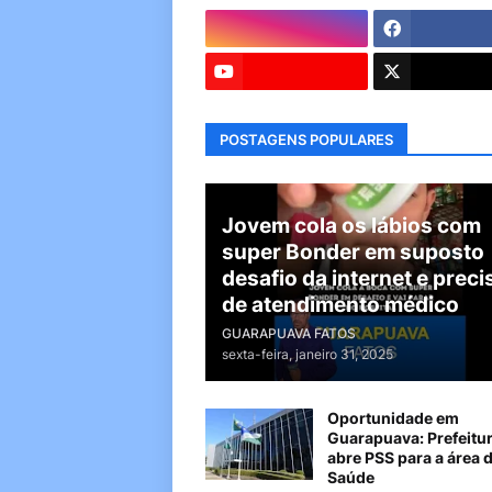
POSTAGENS POPULARES
Jovem cola os lábios com
super Bonder em suposto
desafio da internet e preci
de atendimento médico
GUARAPUAVA FATOS
sexta-feira, janeiro 31, 2025
Oportunidade em
Guarapuava: Prefeitu
abre PSS para a área 
Saúde