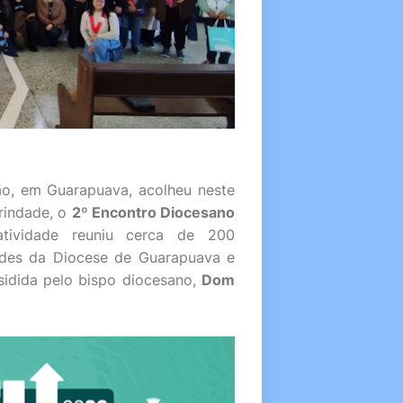
ão, em Guarapuava, acolheu neste
rindade, o
2º Encontro Diocesano
tividade reuniu cerca de 200
ades da Diocese de Guarapuava e
sidida pelo bispo diocesano,
Dom