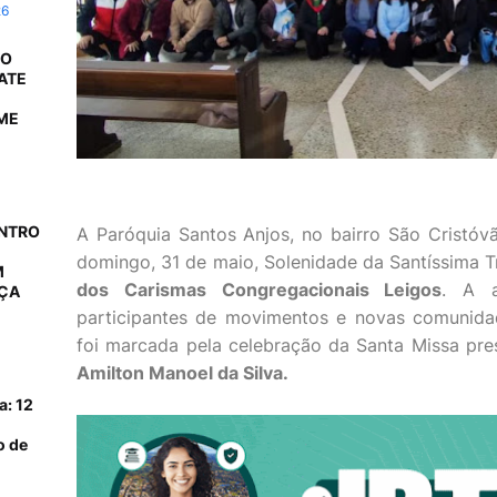
26
 O
ATE
ME
ONTRO
A Paróquia Santos Anjos, no bairro São Cristóv
domingo, 31 de maio, Solenidade da Santíssima T
M
dos Carismas Congregacionais Leigos
. A a
AÇA
participantes de movimentos e novas comunid
foi marcada pela celebração da Santa Missa pre
Amilton Manoel da Silva.
a: 12
o de