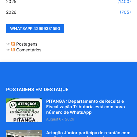
2025
(1400)
2026
(705)
WHATSAPP 42999331590
Postagens
Comentários
POSTAGENS EM DESTAQUE
PITANGA : Departamento de Receita e
Fiscalização Tributária está com novo
número de WhatsApp
August 07, 2026
Artagão Júnior participa de reunião com