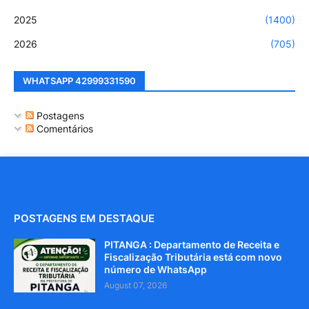
2025
(1400)
2026
(705)
WHATSAPP 42999331590
Postagens
Comentários
POSTAGENS EM DESTAQUE
PITANGA : Departamento de Receita e
Fiscalização Tributária está com novo
número de WhatsApp
August 07, 2026