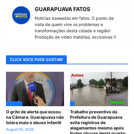
GUARAPUAVA FATOS
Noticias baseadas em fatos. O ponto de
vista de quem vive os problemas e
transformações desta cidade e região!
Produção de vídeo matérias, exclusivas !!
CLICK VOCE PODE GOSTAR!
BAITALA
.
O grito de alerta que ecoou
Trabalho preventivo da
na Câmara: Guarapuava não
Prefeitura de Guarapuava
tolera mais o abuso infantil
evita registros de
alagamentos mesmo após
August 05, 2026
fortes chuvas desta quarta-