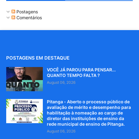
Postagens
Comentários
POSTAGENS EM DESTAQUE
VOCÊ JÁ PAROU PARA PENSAR...
QUANTO TEMPO FALTA ?
August 06, 2026
Pitanga - Aberto o processo público de
avaliação de mérito e desempenho para
habilitação à nomeação ao cargo de
diretor das instituições de ensino da
rede municipal de ensino de Pitanga.
August 06, 2026