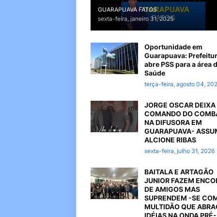
GUARAPUAVA FATOS
sexta-feira, janeiro 31, 2025
Oportunidade em
Guarapuava: Prefeitu
abre PSS para a área 
Saúde
terça-feira, agosto 04, 20
JORGE OSCAR DEIXA
COMANDO DO COMB
NA DIFUSORA EM
GUARAPUAVA- ASSU
ALCIONE RIBAS
sexta-feira, julho 31, 2026
BAITALA E ARTAGÃO
JUNIOR FAZEM ENC
DE AMIGOS MAS
SUPRENDEM -SE CO
MULTIDÃO QUE ABR
IDÉIAS NA ONDA PRÉ-