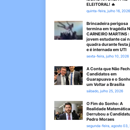
ELEITORAL! 🔥
quinta-feira, julho 16, 2026
Brincadeira perigosa
termina em tragédia 
CARNEIRO MARTINS :
jovem estudante cai n
quadra durante festa 
e é internada em UTI
sexta-feira, julho 10, 2026
A Conta que Não Fech
Candidatos em
Guarapuava e o Sonh
um Voltar a Brasília
sábado, julho 25, 2026
O Fim do Sonho: A
Realidade Matemática
Derrubou a Candidatu
Pedro Moraes
segunda-feira, agosto 03,