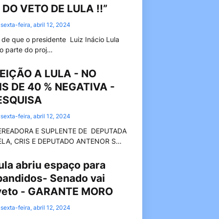
DO VETO DE LULA !!”
sexta-feira, abril 12, 2024
de que o presidente Luiz Inácio Lula
do parte do proj…
EIÇÃO A LULA - NO
S DE 40 % NEGATIVA -
ESQUISA
sexta-feira, abril 12, 2024
EREADORA E SUPLENTE DE DEPUTADA
ELA, CRIS E DEPUTADO ANTENOR S…
la abriu espaço para
bandidos- Senado vai
 veto - GARANTE MORO
sexta-feira, abril 12, 2024