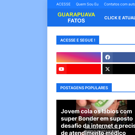
ACESSE
Quem Sou Eu
Contatos com aut
CLICK E ATUA
ACESSE E SEGUE !
POSTAGENS POPULARES
Jovem cola os lábios com
super Bonder em suposto
desafio da internet e preci
de atendimento médico