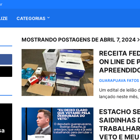
or
LIZE
CATEGORIAS
MOSTRANDO POSTAGENS DE ABRIL 7, 2024
RECEITA FE
ON LINE DE
APREENDID
GUARAPUAVA FATOS
Um edital de leilão
lançado neste mês,
ESTACHO SE 
SAIDINHAS 
TRABALHAR
sa
VETO E MEU