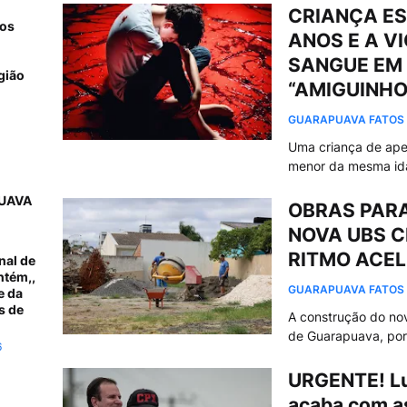
CRIANÇA ES
 os
ANOS E A V
SANGUE EM 
gião
“AMIGUINHO”
GUARAPUAVA FATOS
Uma criança de ape
menor da mesma id
UAVA
OBRAS PAR
NOVA UBS C
RITMO ACE
nal de
ntém,,
GUARAPUAVA FATOS
e da
s de
A construção do nov
de Guarapuava, por
6
URGENTE! Lu
acaba com as