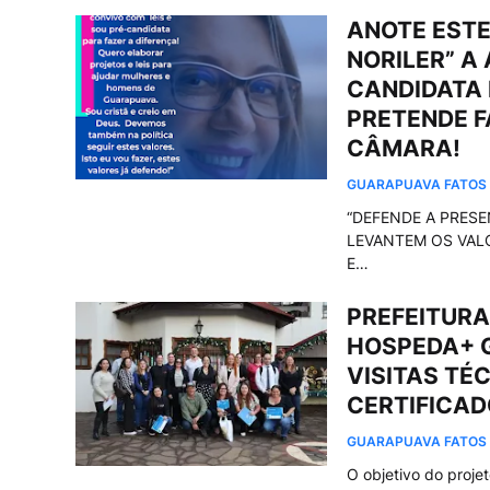
ANOTE ESTE
NORILER” A
CANDIDATA 
PRETENDE F
CÂMARA!
GUARAPUAVA FATOS
“DEFENDE A PRES
LEVANTEM OS VAL
E…
PREFEITUR
HOSPEDA+ 
VISITAS TÉ
CERTIFICAD
GUARAPUAVA FATOS
O objetivo do proje