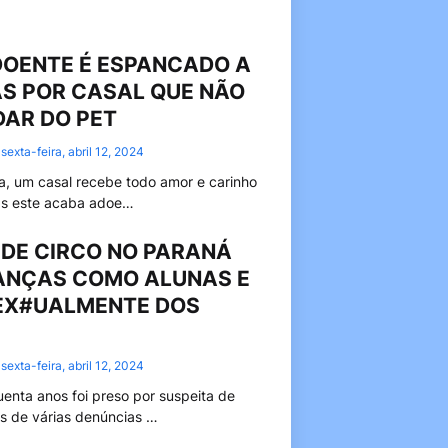
DOENTE É ESPANCADO A
S POR CASAL QUE NÃO
DAR DO PET
sexta-feira, abril 12, 2024
na, um casal recebe todo amor e carinho
as este acaba adoe…
DE CIRCO NO PARANÁ
IANÇAS COMO ALUNAS E
EX#UALMENTE DOS
sexta-feira, abril 12, 2024
nta anos foi preso por suspeita de
s de várias denúncias …