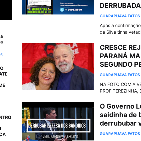
DERRUBADA 
GUARAPUAVA FATOS
Após a confirmação 
da Silva tinha veta
ra
da
CRESCE REJ
PARANÁ MAI
26
SEGUNDO P
 O
ATE
GUARAPUAVA FATOS
NA FOTO COM A V
ME
PROF TEREZINHA, 
O Governo Lu
saidinha de 
ONTRO
derrububar
M
GUARAPUAVA FATOS
AÇA