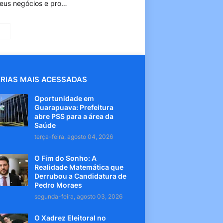
seus negócios e pro…
RIAS MAIS ACESSADAS
Oportunidade em
Guarapuava: Prefeitura
abre PSS para a área da
Saúde
terça-feira, agosto 04, 2026
O Fim do Sonho: A
Realidade Matemática que
Derrubou a Candidatura de
Pedro Moraes
segunda-feira, agosto 03, 2026
O Xadrez Eleitoral no