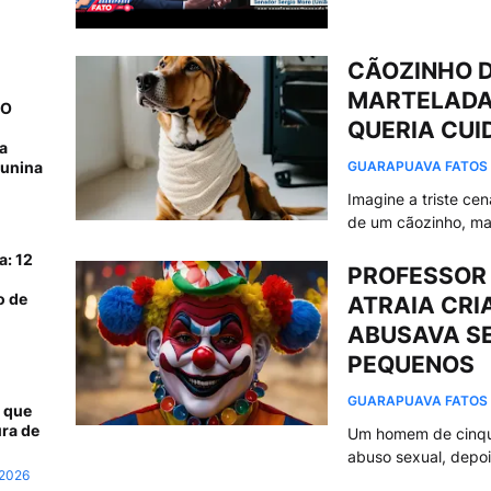
CÃOZINHO 
MARTELADA
NO
QUERIA CUI
a
junina
GUARAPUAVA FATOS
Imagine a triste ce
de um cãozinho, m
a: 12
PROFESSOR 
o de
ATRAIA CR
ABUSAVA S
PEQUENOS
GUARAPUAVA FATOS
 que
ra de
Um homem de cinque
abuso sexual, depoi
 2026