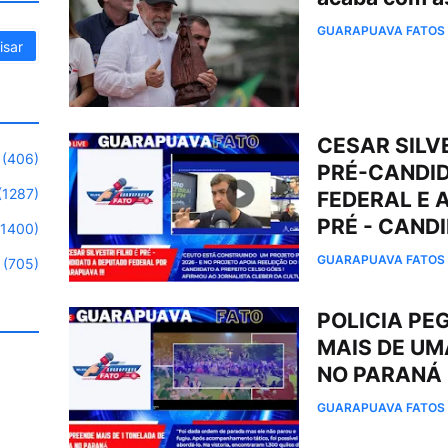
GUARAPUAVA FATOS
CESAR SILV
(406)
PRÉ-CANDI
(1287)
FEDERAL E 
PRÉ - CAND
(1400)
GUARAPUAVA FATOS
(705)
POLICIA PE
MAIS DE UM
NO PARANÁ 
GUARAPUAVA FATOS