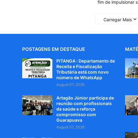
fim de impulsionar 
Carregar Mais
POSTAGENS EM DESTAQUE
MATÉ
PITANGA : Departamento de
Receita e Fiscalização
Tributária está com novo
número de WhatsApp
August 07, 2026
Artagão Júnior participa de
reunião com profissionais
da saúde e reforça
compromisso com
Guarapuava
August 07, 2026