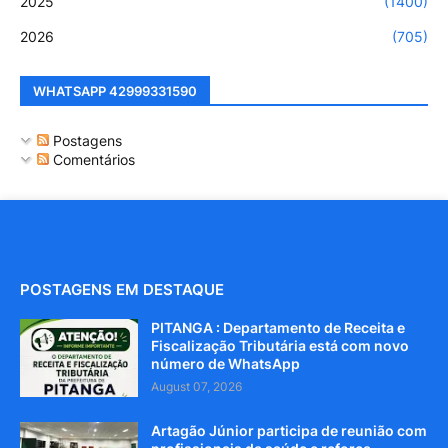
2025
(1400)
2026
(705)
WHATSAPP 42999331590
Postagens
Comentários
POSTAGENS EM DESTAQUE
PITANGA : Departamento de Receita e
Fiscalização Tributária está com novo
número de WhatsApp
August 07, 2026
Artagão Júnior participa de reunião com