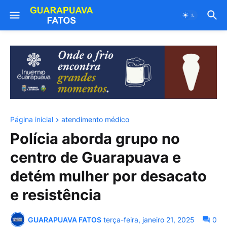
Página inicial
atendimento médico
Polícia aborda grupo no
centro de Guarapuava e
detém mulher por desacato
e resistência
GUARAPUAVA FATOS
terça-feira, janeiro 21, 2025
0