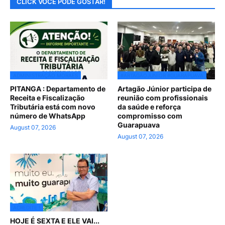
CLICK VOCE PODE GOSTAR!
ADMINISTRAÇÃO MORAES
#ARTAGÃOJUNIOR #GUARAPUAVA
PITANGA : Departamento de
Artagão Júnior participa de
Receita e Fiscalização
reunião com profissionais
Tributária está com novo
da saúde e reforça
número de WhatsApp
compromisso com
Guarapuava
August 07, 2026
August 07, 2026
ACREDITE !
HOJE É SEXTA E ELE VAI...