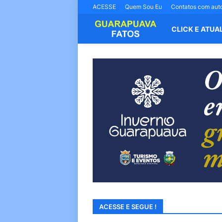
ACESSE
Quem Sou Eu
Contatos com aut
CLICK E ATUA
ACESSE E SEGUE !