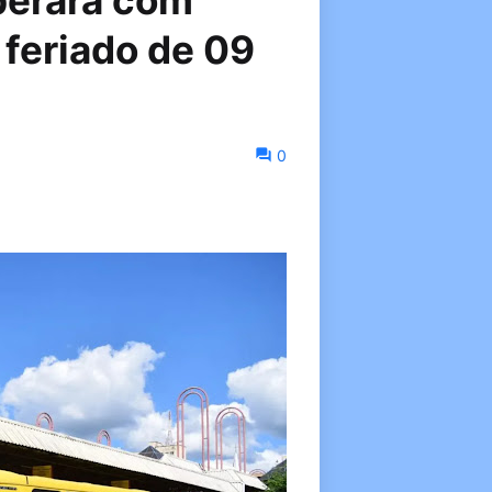
perará com
 feriado de 09
0