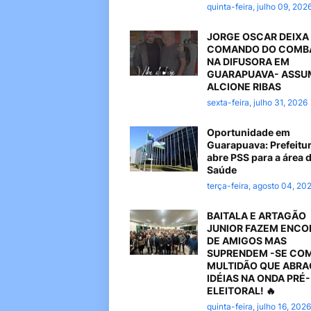
quinta-feira, julho 09, 202
JORGE OSCAR DEIXA
COMANDO DO COMB
NA DIFUSORA EM
GUARAPUAVA- ASSU
ALCIONE RIBAS
sexta-feira, julho 31, 2026
Oportunidade em
Guarapuava: Prefeitu
abre PSS para a área 
Saúde
terça-feira, agosto 04, 20
BAITALA E ARTAGÃO
JUNIOR FAZEM ENC
DE AMIGOS MAS
SUPRENDEM -SE CO
MULTIDÃO QUE ABR
IDÉIAS NA ONDA PRÉ-
ELEITORAL! 🔥
quinta-feira, julho 16, 2026