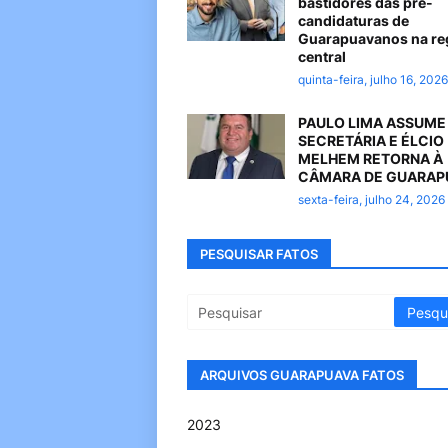
bastidores das pré-
candidaturas de
Guarapuavanos na re
central
quinta-feira, julho 16, 2026
PAULO LIMA ASSUME
SECRETÁRIA E ÉLCIO
MELHEM RETORNA À
CÂMARA DE GUARAP
sexta-feira, julho 24, 2026
PESQUISAR FATOS
ARQUIVOS GUARAPUAVA FATOS
2023