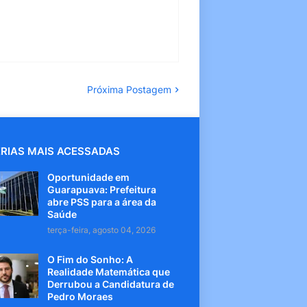
Próxima Postagem
RIAS MAIS ACESSADAS
Oportunidade em
Guarapuava: Prefeitura
abre PSS para a área da
Saúde
terça-feira, agosto 04, 2026
O Fim do Sonho: A
Realidade Matemática que
Derrubou a Candidatura de
Pedro Moraes