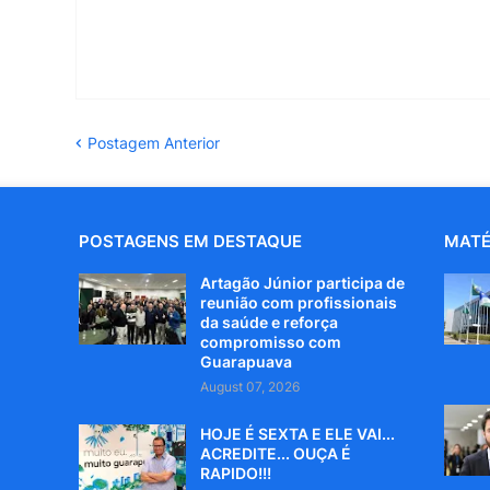
Postagem Anterior
POSTAGENS EM DESTAQUE
MATÉ
Artagão Júnior participa de
reunião com profissionais
da saúde e reforça
compromisso com
Guarapuava
August 07, 2026
HOJE É SEXTA E ELE VAI...
ACREDITE... OUÇA É
RAPIDO!!!