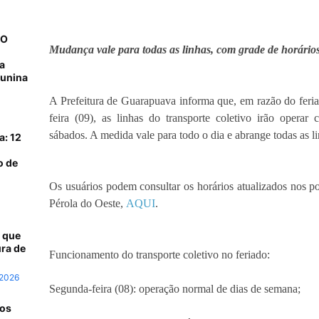
NO
Mudança vale para todas as linhas, com grade de horário
a
junina
A Prefeitura de Guarapuava informa que, em razão do feriad
feira (09), as linhas do transporte coletivo irão opera
sábados. A medida vale para todo o dia e abrange todas as l
a: 12
o de
Os usuários podem consultar os horários atualizados nos po
Pérola do Oeste,
AQUI
.
 que
ra de
Funcionamento do transporte coletivo no feriado:
 2026
Segunda-feira (08): operação normal de dias de semana;
 os