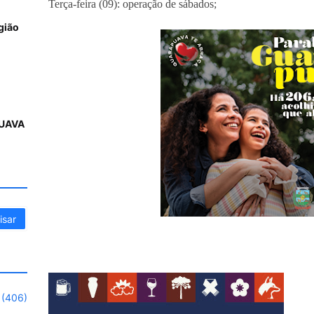
Terça-feira (09): operação de sábados;
gião
UAVA
(406)