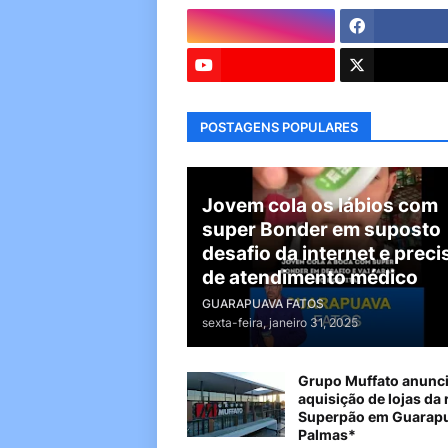
POSTAGENS POPULARES
Jovem cola os lábios com
super Bonder em suposto
desafio da internet e preci
de atendimento médico
GUARAPUAVA FATOS
sexta-feira, janeiro 31, 2025
Grupo Muffato anunc
aquisição de lojas da 
Superpão em Guarapu
Palmas*