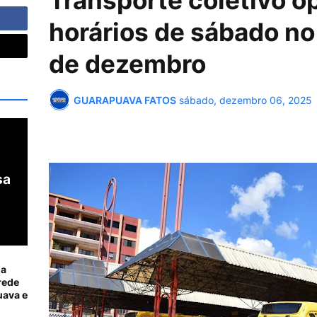
Transporte coletivo o
horários de sábado no
de dezembro
GUARAPUAVA FATOS
sábado, dezembro 06, 2025
sa
ia
rede
ava e