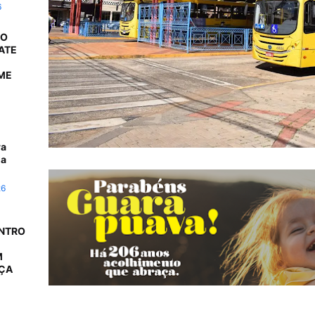
6
 O
ATE
ME
ra
da
26
ONTRO
M
AÇA