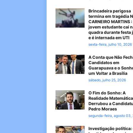
Brincadeira perigosa
termina em tragédia 
CARNEIRO MARTINS :
jovem estudante cai n
quadra durante festa 
e é internada em UTI
sexta-feira, julho 10, 2026
A Conta que Não Fech
Candidatos em
Guarapuava e o Sonh
um Voltar a Brasília
sábado, julho 25, 2026
O Fim do Sonho: A
Realidade Matemática
Derrubou a Candidatu
Pedro Moraes
segunda-feira, agosto 03,
Investigação política: