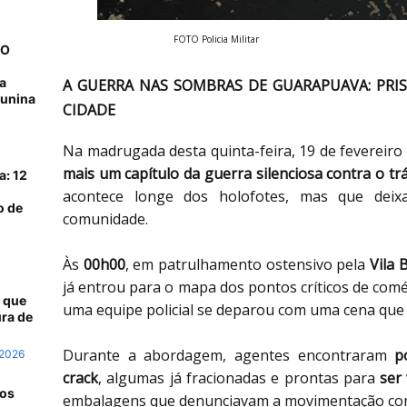
FOTO Policia Militar
NO
a
A GUERRA NAS SOMBRAS DE GUARAPUAVA: PRI
junina
CIDADE
Na madrugada desta quinta-feira, 19 de fevereiro
mais um capítulo da guerra silenciosa contra o tr
a: 12
acontece longe dos holofotes, mas que deix
o de
comunidade.
Às
00h00
, em patrulhamento ostensivo pela
Vila 
já entrou para o mapa dos pontos críticos de com
 que
uma equipe policial se deparou com uma cena que 
ra de
Durante a abordagem, agentes encontraram
p
 2026
crack
, algumas já fracionadas e prontas para
ser
 os
embalagens que denunciavam a movimentação cons