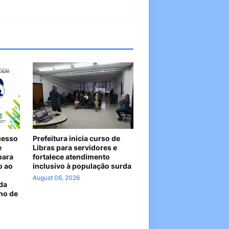
cesso
Prefeitura inicia curso de
e
Libras para servidores e
para
fortalece atendimento
o ao
inclusivo à população surda
August 06, 2026
da
no de