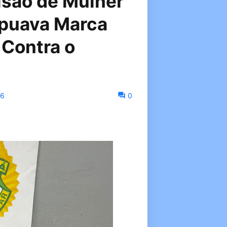
risão de Mulher
puava Marca
 Contra o
26
0