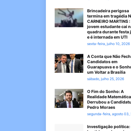
Brincadeira perigosa
termina em tragédia 
CARNEIRO MARTINS :
jovem estudante cai n
quadra durante festa 
e é internada em UTI
sexta-feira, julho 10, 2026
A Conta que Não Fech
Candidatos em
Guarapuava e o Sonh
um Voltar a Brasília
sábado, julho 25, 2026
O Fim do Sonho: A
Realidade Matemática
Derrubou a Candidatu
Pedro Moraes
segunda-feira, agosto 03,
Investigação política: