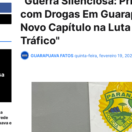
"Guerra Silenciosa: P
com Drogas Em Guara
Novo Capítulo na Luta
Tráfico"
GUARAPUAVA FATOS
quinta-feira, fevereiro 19, 20
sa
ia
rede
ava e