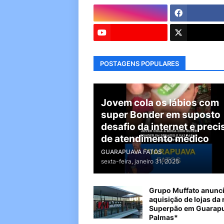
POSTAGENS POPULARES
Jovem cola os lábios com
super Bonder em suposto
desafio da internet e preci
de atendimento médico
GUARAPUAVA FATOS
sexta-feira, janeiro 31, 2025
Grupo Muffato anunc
aquisição de lojas da 
Superpão em Guarapu
Palmas*