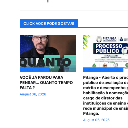
!!
CLICK VOCE PODE GOSTAR!
A VIDA E A MORTE
ADMINISTRAÇÃO MORAES
VOCÊ JÁ PAROU PARA
Pitanga - Aberto o pro
PENSAR... QUANTO TEMPO
público de avaliação d
FALTA ?
mérito e desempenho 
habilitação à nomeaçã
August 06, 2026
cargo de diretor das
instituições de ensino 
rede municipal de ensi
Pitanga.
August 06, 2026