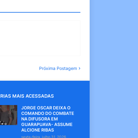
Próxima Postagem
RIAS MAIS ACESSADAS
JORGE OSCAR DEIXA O
COMANDO DO COMBATE
NA DIFUSORA EM
GUARAPUAVA- ASSUME
ALCIONE RIBAS
sexta-feira, julho 31, 2026