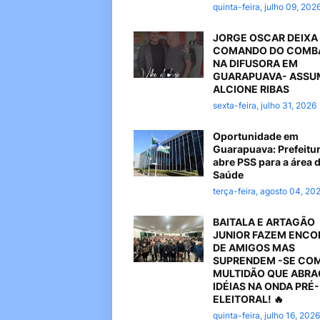
quinta-feira, julho 09, 202
JORGE OSCAR DEIXA
COMANDO DO COMB
NA DIFUSORA EM
GUARAPUAVA- ASSU
ALCIONE RIBAS
sexta-feira, julho 31, 2026
Oportunidade em
Guarapuava: Prefeitu
abre PSS para a área 
Saúde
terça-feira, agosto 04, 20
BAITALA E ARTAGÃO
JUNIOR FAZEM ENC
DE AMIGOS MAS
SUPRENDEM -SE CO
MULTIDÃO QUE ABR
IDÉIAS NA ONDA PRÉ-
ELEITORAL! 🔥
quinta-feira, julho 16, 2026