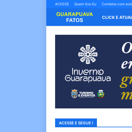
ACESSE
Quem Sou Eu
Contatos com aut
CLICK E ATUA
ACESSE E SEGUE !