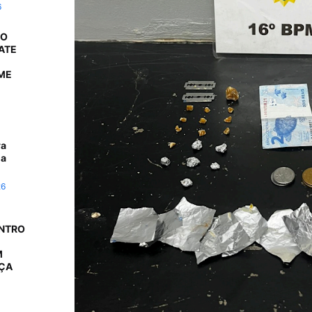
6
 O
ATE
ME
ra
da
26
ONTRO
M
AÇA