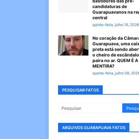
bastidores das pré-
candidaturas de
Guarapuavanos na re
central
quinta-feira, julho 16, 2026
No coração da Câmar
Guarapuava, uma cai
preta está sendo aber
o cheiro de escândalo
paira no ar. QUEM É 
MENTIRA?
quarta-feira, julho 08, 202
PESQUISAR FATOS
ARQUIVOS GUARAPUAVA FATOS