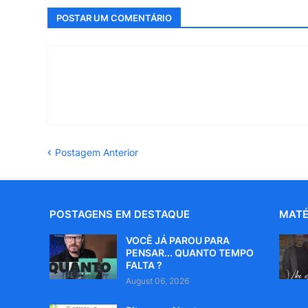
POSTAR UM COMENTÁRIO
Postagem Anterior
POSTAGENS EM DESTAQUE
MATÉ
VOCÊ JÁ PAROU PARA
PENSAR... QUANTO TEMPO
FALTA ?
August 06, 2026