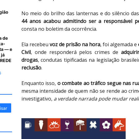
gião
No meio do brilho das lanternas e do silêncio da
44 anos acabou admitindo ser a responsável pe
consta no boletim da ocorrência.
a de
xa-
Ela recebeu
voz de prisão na hora
, foi algemada e
ta — e
Civil
, onde responderá pelos crimes de
adquiri
 já
drogas
, condutas tipificadas na legislação brasi
A REDE
reclusão
.
6
Enquanto isso,
o combate ao tráfico segue nas ru
mesma intensidade de quem não se rende ao crim
investigativo,
a verdade narrada pode mudar real