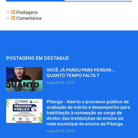
Postagens
Comentários
POSTAGENS EM DESTAQUE
VOCÊ JÁ PAROU PARA PENSAR...
QUANTO TEMPO FALTA ?
August 06, 2026
Pitanga - Aberto o processo público de
avaliação de mérito e desempenho para
habilitação à nomeação ao cargo de
diretor das instituições de ensino da
rede municipal de ensino de Pitanga.
August 06, 2026