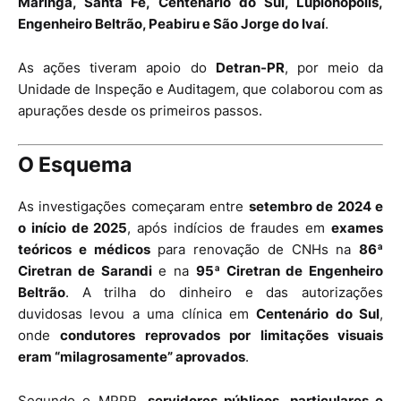
Maringá, Santa Fé, Centenário do Sul, Lupionópolis,
Engenheiro Beltrão, Peabiru e São Jorge do Ivaí
.
As ações tiveram apoio do
Detran-PR
, por meio da
Unidade de Inspeção e Auditagem, que colaborou com as
apurações desde os primeiros passos.
O Esquema
As investigações começaram entre
setembro de 2024 e
o início de 2025
, após indícios de fraudes em
exames
teóricos e médicos
para renovação de CNHs na
86ª
Ciretran de Sarandi
e na
95ª Ciretran de Engenheiro
Beltrão
. A trilha do dinheiro e das autorizações
duvidosas levou a uma clínica em
Centenário do Sul
,
onde
condutores reprovados por limitações visuais
eram “milagrosamente” aprovados
.
Segundo o MPPR,
servidores públicos, particulares e