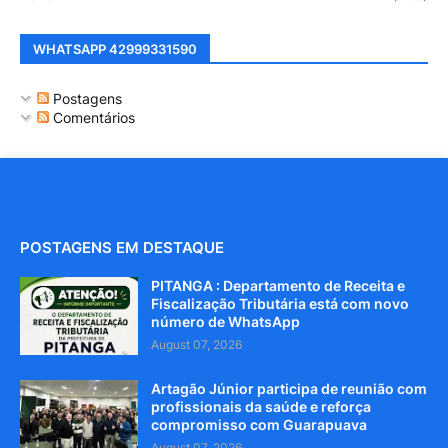
WHATSAPP 42999331590
Postagens
Comentários
POSTAGENS EM DESTAQUE
PITANGA : Departamento de Receita e
Fiscalização Tributária está com novo
número de WhatsApp
August 07, 2026
Artagão Júnior participa de reunião com
profissionais da saúde e reforça
compromisso com Guarapuava
August 07, 2026