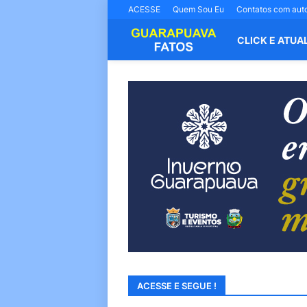
ACESSE
Quem Sou Eu
Contatos com aut
CLICK E ATUA
ACESSE E SEGUE !