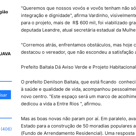
"Queremos que nossos vovós e vovôs tenham não só 
gião
integração e dignidade", afirma Vardinho, visivelme
para o projeto, mais de R$ 600 mil, foi viabilizado gr
deputada Leandre, atual secretária estadual da Mulher
"Corremos atrás, enfrentamos obstáculos, mas hoje c
destacou o vereador, que não escondeu a satisfação a
UAVA
Prefeito Baitala Dá Aviso Verde e Projeto Habitaciona
O prefeito Denilson Baitala, que está ficando conh
à saúde e qualidade de vida, acompanhou pessoalment
novo centro. "Este espaço será um marco de acolhim
dedicou a vida a Entre Rios ", afirmou.
Mas as boas novas não param por aí. Em paralelo, a
Estado para a construção de 50 moradias populares 
(406)
(Fundo de Arrendamento Residencial). Uma resposta