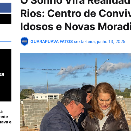
O Sonho Vira Realidad
Rios: Centro de Convi
Idosos e Novas Morad
GUARAPUAVA FATOS
sexta-feira, junho 13, 2025
sa
ia
rede
ava e