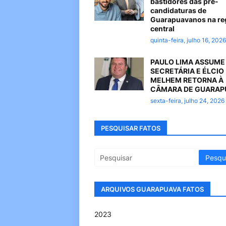
bastidores das pré-
candidaturas de
Guarapuavanos na re
central
quinta-feira, julho 16, 2026
PAULO LIMA ASSUME
SECRETÁRIA E ÉLCIO
MELHEM RETORNA À
CÂMARA DE GUARAP
sexta-feira, julho 24, 2026
PESQUISAR FATOS
ARQUIVOS GUARAPUAVA FATOS
2023