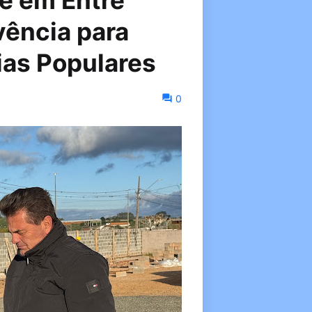
e em Entre
vência para
ias Populares
0