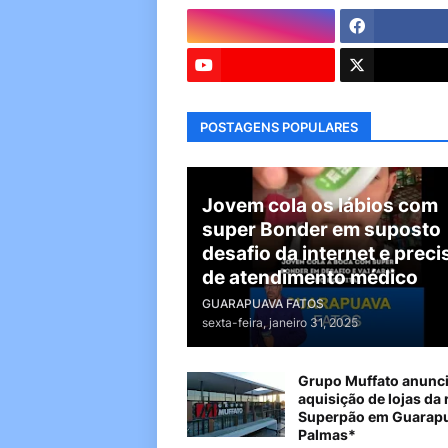
POSTAGENS POPULARES
Jovem cola os lábios com
super Bonder em suposto
desafio da internet e preci
de atendimento médico
GUARAPUAVA FATOS
sexta-feira, janeiro 31, 2025
Grupo Muffato anunc
aquisição de lojas da 
Superpão em Guarapu
Palmas*