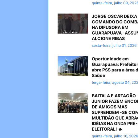
quinta-feira, julho 09, 202
JORGE OSCAR DEIXA
COMANDO DO COMB
NA DIFUSORA EM
GUARAPUAVA- ASSU
ALCIONE RIBAS
sexta-feira, julho 31, 2026
Oportunidade em
Guarapuava: Prefeitu
abre PSS para a área 
Saúde
terça-feira, agosto 04, 20
BAITALA E ARTAGÃO
JUNIOR FAZEM ENC
DE AMIGOS MAS
SUPRENDEM -SE CO
MULTIDÃO QUE ABR
IDÉIAS NA ONDA PRÉ-
ELEITORAL! 🔥
quinta-feira, julho 16, 2026