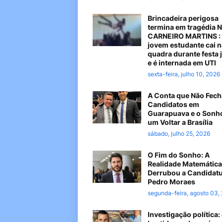
Brincadeira perigosa
termina em tragédia 
CARNEIRO MARTINS :
jovem estudante cai n
quadra durante festa 
e é internada em UTI
sexta-feira, julho 10, 2026
A Conta que Não Fech
Candidatos em
Guarapuava e o Sonh
um Voltar a Brasília
sábado, julho 25, 2026
O Fim do Sonho: A
Realidade Matemática
Derrubou a Candidatu
Pedro Moraes
segunda-feira, agosto 03,
Investigação política: