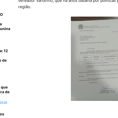
vereador Vardinho, que há anos batalha por políticas 
região.
NO
a
junina
a: 12
o de
 que
ra de
 2026
 os