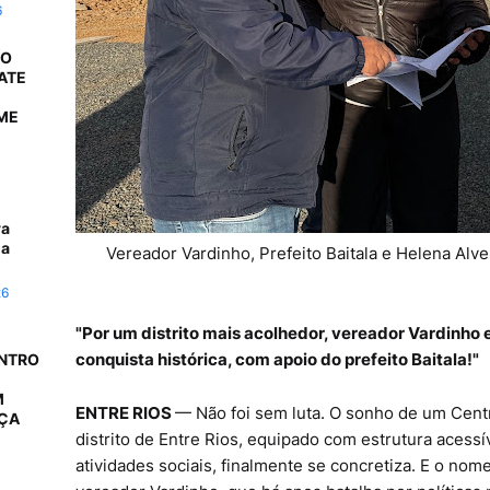
6
 O
ATE
ME
ra
da
Vereador Vardinho, Prefeito Baitala e Helena Alves
26
"Por um distrito mais acolhedor, vereador Vardinho
conquista histórica, com apoio do prefeito Baitala!"
ONTRO
M
ENTRE RIOS
— Não foi sem luta. O sonho de um Cent
AÇA
distrito de Entre Rios, equipado com estrutura acessí
atividades sociais, finalmente se concretiza. E o nome