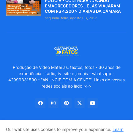
POLICIA - CONTRABANDEANDO
EMAGRECEDORES - ELAS VIAJARAM
COM R$ 4.200 > DIÁRIAS DA CÂMARA
segunda-feira, agosto 03, 2026
Produção de Vídeo Matérias, textos, fotos - 30 anos de
experiência - rádio, tv, site e jornais - whatsapp -
42999331590 - "ANUNCIE COM A GENTE" Links de nossas
redes sociais ao lado >>>
Our website uses cookies to improve your experience.
Learn
GUARAPUAVA FATOS
About Us
Privacy Policy