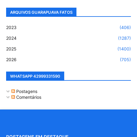
ARQUIVOS GUARAPUAVA FATOS
2023
(406)
2024
(1287)
2025
(1400)
2026
(705)
WHATSAPP 42999331590
Postagens
Comentários
POSTAGENS EM DESTAQUE