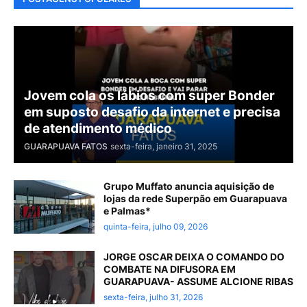
Jovem cola os lábios com super Bonder
em suposto desafio da internet e precisa
de atendimento médico
GUARAPUAVA FATOS
sexta-feira, janeiro 31, 2025
Grupo Muffato anuncia aquisição de
lojas da rede Superpão em Guarapuava
e Palmas*
quinta-feira, julho 09, 2026
JORGE OSCAR DEIXA O COMANDO DO
COMBATE NA DIFUSORA EM
GUARAPUAVA- ASSUME ALCIONE RIBAS
sexta-feira, julho 31, 2026