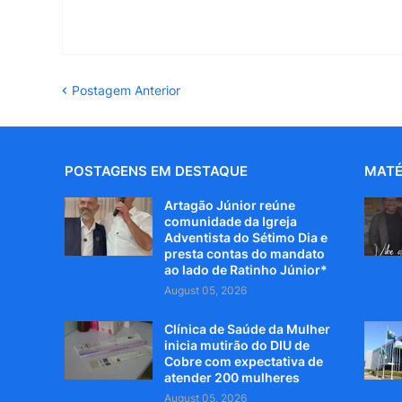
Postagem Anterior
POSTAGENS EM DESTAQUE
MATÉ
Artagão Júnior reúne
comunidade da Igreja
Adventista do Sétimo Dia e
presta contas do mandato
ao lado de Ratinho Júnior*
August 05, 2026
Clínica de Saúde da Mulher
inicia mutirão do DIU de
Cobre com expectativa de
atender 200 mulheres
August 05, 2026