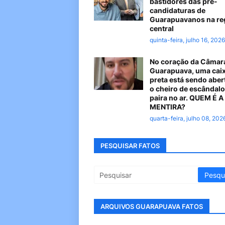
bastidores das pré-
candidaturas de
Guarapuavanos na re
central
quinta-feira, julho 16, 2026
No coração da Câmar
Guarapuava, uma cai
preta está sendo aber
o cheiro de escândalo
paira no ar. QUEM É 
MENTIRA?
quarta-feira, julho 08, 202
PESQUISAR FATOS
ARQUIVOS GUARAPUAVA FATOS