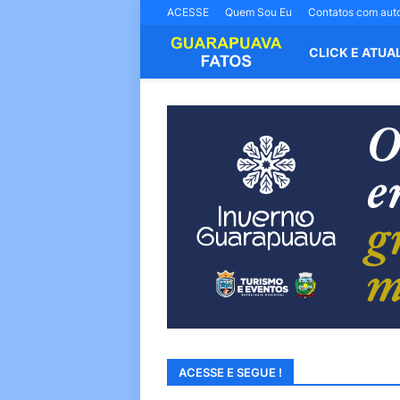
ACESSE
Quem Sou Eu
Contatos com aut
CLICK E ATUA
ACESSE E SEGUE !