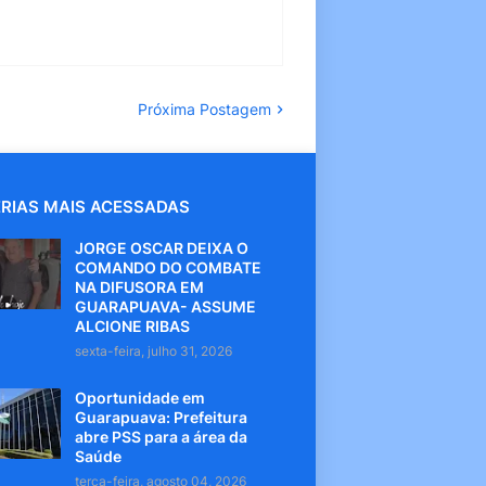
Próxima Postagem
RIAS MAIS ACESSADAS
JORGE OSCAR DEIXA O
COMANDO DO COMBATE
NA DIFUSORA EM
GUARAPUAVA- ASSUME
ALCIONE RIBAS
sexta-feira, julho 31, 2026
Oportunidade em
Guarapuava: Prefeitura
abre PSS para a área da
Saúde
terça-feira, agosto 04, 2026