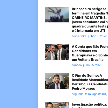
Brincadeira perigosa
termina em tragédia 
CARNEIRO MARTINS :
jovem estudante cai n
quadra durante festa 
e é internada em UTI
sexta-feira, julho 10, 2026
A Conta que Não Fech
Candidatos em
Guarapuava e o Sonh
um Voltar a Brasília
sábado, julho 25, 2026
O Fim do Sonho: A
Realidade Matemática
Derrubou a Candidatu
Pedro Moraes
segunda-feira, agosto 03,
Investigação política: