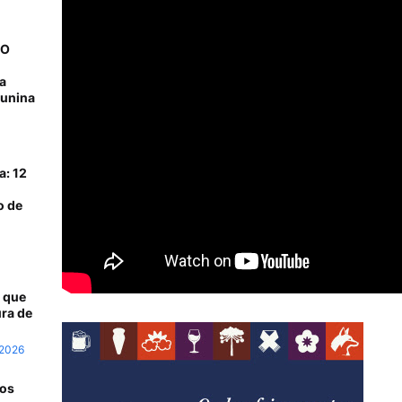
NO
a
junina
a: 12
o de
 que
ra de
 2026
 os