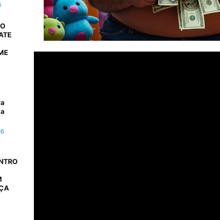
6
 O
ATE
ME
ra
da
26
ONTRO
M
AÇA