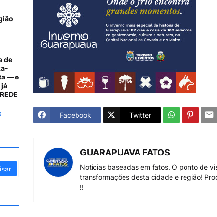
gião
a de
xa-
ta — e
 já
A REDE
6
Facebook
Twitter
GUARAPUAVA FATOS
Noticias baseadas em fatos. O ponto de vi
transformações desta cidade e região! Pro
!!