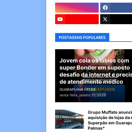
POSTAGENS POPULARES
Jovem cola os lábios com
super Bonder em suposto
desafio da internet e preci
de atendimento médico
GUARAPUAVA FATOS
sexta-feira, janeiro 31, 2025
Grupo Muffato anunc
aquisição de lojas da 
Superpão em Guarapu
Palmas*