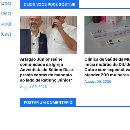
(406)
CLICK VOCE PODE GOSTAR!
(1287)
(1400)
(698)
Artagão Júnior reúne
Clínica de Saúde da M
comunidade da Igreja
inicia mutirão do DIU d
Adventista do Sétimo Dia e
Cobre com expectativa
presta contas do mandato
atender 200 mulheres
ao lado de Ratinho Júnior*
August 05, 2026
August 05, 2026
POSTAR UM COMENTÁRIO