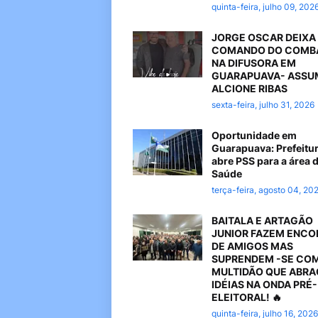
quinta-feira, julho 09, 202
JORGE OSCAR DEIXA
COMANDO DO COMB
NA DIFUSORA EM
GUARAPUAVA- ASSU
ALCIONE RIBAS
sexta-feira, julho 31, 2026
Oportunidade em
Guarapuava: Prefeitu
abre PSS para a área 
Saúde
terça-feira, agosto 04, 20
BAITALA E ARTAGÃO
JUNIOR FAZEM ENC
DE AMIGOS MAS
SUPRENDEM -SE CO
MULTIDÃO QUE ABR
IDÉIAS NA ONDA PRÉ-
ELEITORAL! 🔥
quinta-feira, julho 16, 2026