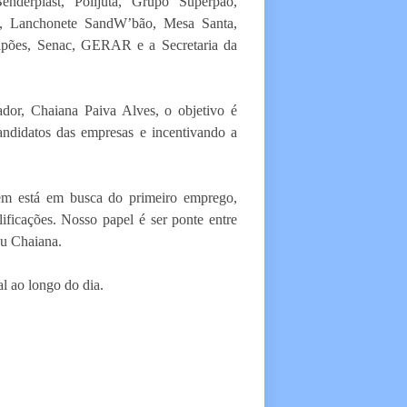
enderplast, Polijuta, Grupo Superpão,
a, Lanchonete SandW’bão, Mesa Santa,
apões, Senac, GERAR e a Secretaria da
dor, Chaiana Paiva Alves, o objetivo é
andidatos das empresas e incentivando a
uem está em busca do primeiro emprego,
ificações. Nosso papel é ser ponte entre
ou Chaiana.
l ao longo do dia.