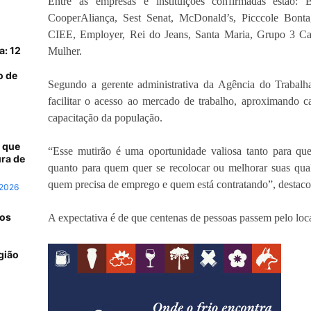
Entre as empresas e instituições confirmadas estão: B
CooperAliança, Sest Senat, McDonald’s, Picccole Bont
CIEE, Employer, Rei do Jeans, Santa Maria, Grupo 3 C
a: 12
Mulher.
o de
Segundo a gerente administrativa da Agência do Trabalha
facilitar o acesso ao mercado de trabalho, aproximando c
capacitação da população.
 que
“Esse mutirão é uma oportunidade valiosa tanto para q
ra de
quanto para quem quer se recolocar ou melhorar suas qual
quem precisa de emprego e quem está contratando”, destac
 2026
 os
A expectativa é de que centenas de pessoas passem pelo loca
gião