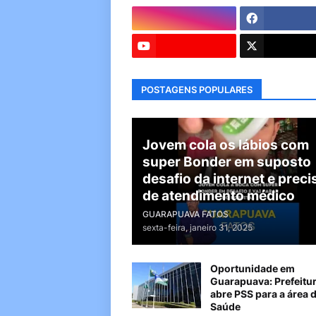
POSTAGENS POPULARES
Jovem cola os lábios com
super Bonder em suposto
desafio da internet e preci
de atendimento médico
GUARAPUAVA FATOS
sexta-feira, janeiro 31, 2025
Oportunidade em
Guarapuava: Prefeitu
abre PSS para a área 
Saúde