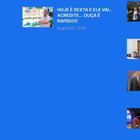
HOJE É SEXTA E ELE VAI...
ACREDITE... OUÇA É
RAPIDO!!!
August 07, 2026