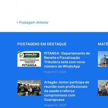
Postagem Anterior
POSTAGENS EM DESTAQUE
MATÉ
PITANGA : Departamento de
Receita e Fiscalização
Tributária está com novo
número de WhatsApp
August 07, 2026
Artagão Júnior participa de
reunião com profissionais
da saúde e reforça
compromisso com
Guarapuava
August 07, 2026