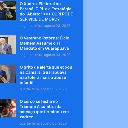
O Xadrez Eleitoral no
Paraná: O PL e a Estratégia
do "Aberto" >>> CURI PODE
SER VICE DE MORO?
segunda-feira, agosto 03, 2026
O Veterano Retorna: Élcio
Melhem Assume o 11º
Mandato em Guarapuava
segunda-feira, agosto 03, 2026
O grito de alerta que ecoou
na Câmara: Guarapuava
não tolera mais o abuso
infantil
quarta-feira, agosto 05, 2026
O cerco se fecha no
Trianon: A sombra da
ameaça que terminou em
xadrez
quarta-feira, agosto 05, 2026