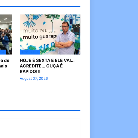
AVA
ACREDITE !
pa de
HOJE É SEXTA E ELE VAI...
nais
ACREDITE... OUÇA É
RAPIDO!!!
August 07, 2026