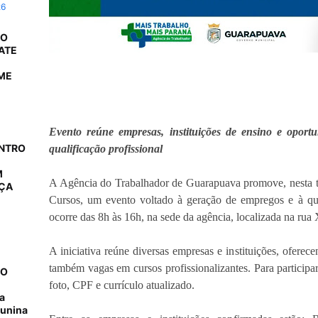
26
 O
ATE
ME
Evento reúne empresas, instituições de ensino e opor
ONTRO
qualificação profissional
M
A Agência do Trabalhador de Guarapuava promove, nesta te
AÇA
Cursos, um evento voltado à geração de empregos e à qua
ocorre das 8h às 16h, na sede da agência, localizada na r
A iniciativa reúne diversas empresas e instituições, oferec
também vagas em cursos profissionalizantes. Para participa
NO
foto, CPF e currículo atualizado.
a
junina