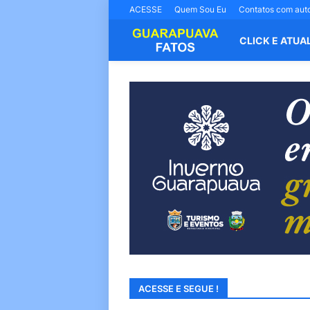
ACESSE
Quem Sou Eu
Contatos com aut
CLICK E ATUA
ACESSE E SEGUE !