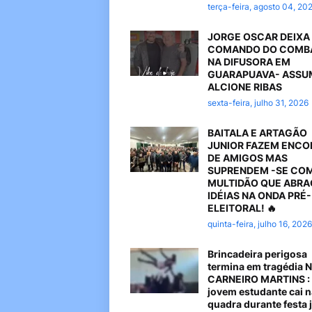
terça-feira, agosto 04, 20
JORGE OSCAR DEIXA
COMANDO DO COMB
NA DIFUSORA EM
GUARAPUAVA- ASSU
ALCIONE RIBAS
sexta-feira, julho 31, 2026
BAITALA E ARTAGÃO
JUNIOR FAZEM ENC
DE AMIGOS MAS
SUPRENDEM -SE CO
MULTIDÃO QUE ABR
IDÉIAS NA ONDA PRÉ-
ELEITORAL! 🔥
quinta-feira, julho 16, 2026
Brincadeira perigosa
termina em tragédia 
CARNEIRO MARTINS :
jovem estudante cai n
quadra durante festa 