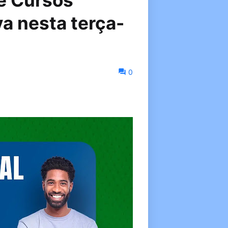
e Cursos
 nesta terça-
0