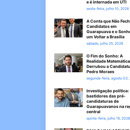
e é internada em UTI
sexta-feira, julho 10, 2026
A Conta que Não Fech
Candidatos em
Guarapuava e o Sonh
um Voltar a Brasília
sábado, julho 25, 2026
O Fim do Sonho: A
Realidade Matemática
Derrubou a Candidatu
Pedro Moraes
segunda-feira, agosto 03,
Investigação política:
bastidores das pré-
candidaturas de
Guarapuavanos na re
central
quinta-feira, julho 16, 2026