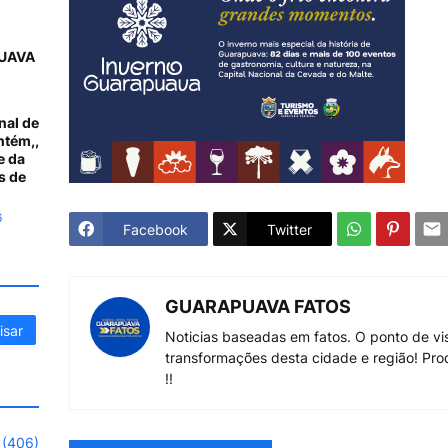
UAVA
nal de
ntém,,
e da
s de
6
Facebook
Twitter
GUARAPUAVA FATOS
Noticias baseadas em fatos. O ponto de vi
transformações desta cidade e região! Pro
!!
(406)