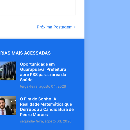
Próxima Postagem
RIAS MAIS ACESSADAS
Oportunidade em
Guarapuava: Prefeitura
abre PSS para a área da
Saúde
terça-feira, agosto 04, 2026
O Fim do Sonho: A
Realidade Matemática que
Derrubou a Candidatura de
Pedro Moraes
segunda-feira, agosto 03, 2026