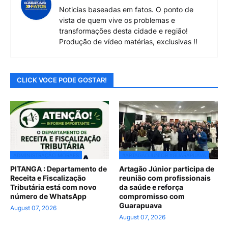
Noticias baseadas em fatos. O ponto de
vista de quem vive os problemas e
transformações desta cidade e região!
Produção de vídeo matérias, exclusivas !!
CLICK VOCE PODE GOSTAR!
ADMINISTRAÇÃO MORAES
#ARTAGÃOJUNIOR #GUARAPUAVA
PITANGA : Departamento de
Artagão Júnior participa de
Receita e Fiscalização
reunião com profissionais
Tributária está com novo
da saúde e reforça
número de WhatsApp
compromisso com
Guarapuava
August 07, 2026
August 07, 2026