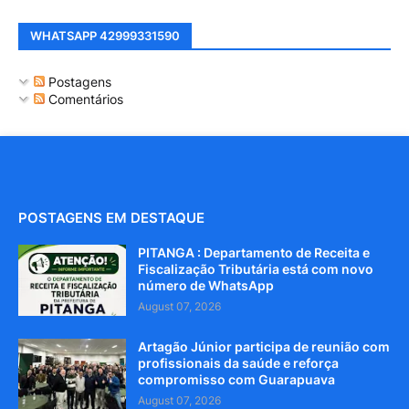
WHATSAPP 42999331590
Postagens
Comentários
POSTAGENS EM DESTAQUE
PITANGA : Departamento de Receita e
Fiscalização Tributária está com novo
número de WhatsApp
August 07, 2026
Artagão Júnior participa de reunião com
profissionais da saúde e reforça
compromisso com Guarapuava
August 07, 2026