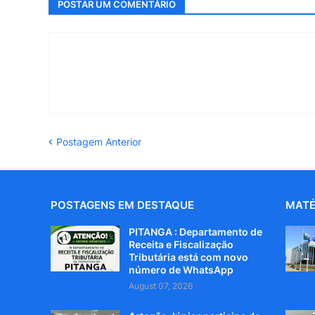
POSTAR UM COMENTÁRIO
Postagem Anterior
POSTAGENS EM DESTAQUE
MATÉ
PITANGA : Departamento de
Receita e Fiscalização
Tributária está com novo
número de WhatsApp
August 07, 2026