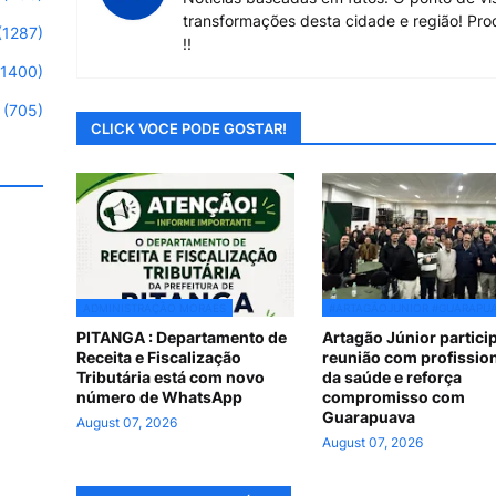
transformações desta cidade e região! Pro
(1287)
!!
(1400)
(705)
CLICK VOCE PODE GOSTAR!
ADMINISTRAÇÃO MORAES
#ARTAGÃOJUNIOR #GUARAPU
PITANGA : Departamento de
Artagão Júnior partici
Receita e Fiscalização
reunião com profissio
Tributária está com novo
da saúde e reforça
número de WhatsApp
compromisso com
Guarapuava
August 07, 2026
August 07, 2026