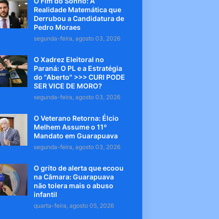
O Fim do Sonho: A
Realidade Matemática que
Derrubou a Candidatura de
Pedro Moraes
segunda-feira, agosto 03, 2026
O Xadrez Eleitoral no
Paraná: O PL e a Estratégia
do "Aberto" >>> CURI PODE
SER VICE DE MORO?
segunda-feira, agosto 03, 2026
O Veterano Retorna: Élcio
Melhem Assume o 11º
Mandato em Guarapuava
segunda-feira, agosto 03, 2026
O grito de alerta que ecoou
na Câmara: Guarapuava
não tolera mais o abuso
infantil
quarta-feira, agosto 05, 2026