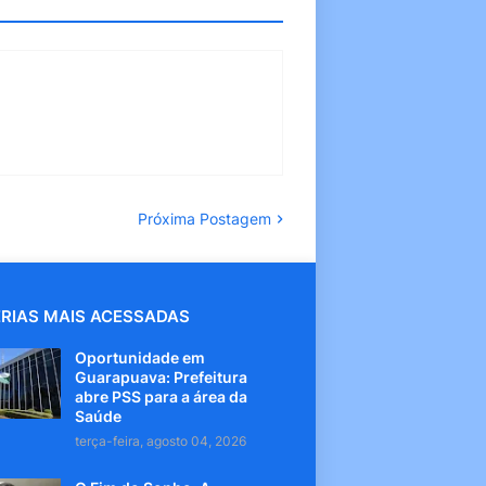
Próxima Postagem
RIAS MAIS ACESSADAS
Oportunidade em
Guarapuava: Prefeitura
abre PSS para a área da
Saúde
terça-feira, agosto 04, 2026