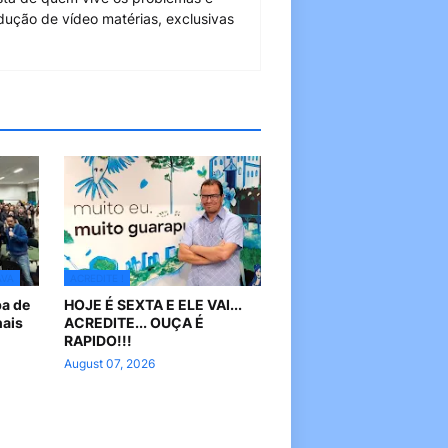
dução de vídeo matérias, exclusivas
AVA
ACREDITE !
pa de
HOJE É SEXTA E ELE VAI...
nais
ACREDITE... OUÇA É
RAPIDO!!!
August 07, 2026