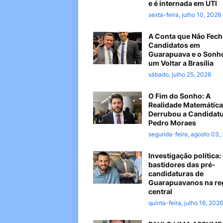
e é internada em UTI
sexta-feira, julho 10, 2026
A Conta que Não Fech
Candidatos em
Guarapuava e o Sonh
um Voltar a Brasília
sábado, julho 25, 2026
O Fim do Sonho: A
Realidade Matemática
Derrubou a Candidatu
Pedro Moraes
segunda-feira, agosto 03,
Investigação política:
bastidores das pré-
candidaturas de
Guarapuavanos na re
central
quinta-feira, julho 16, 2026