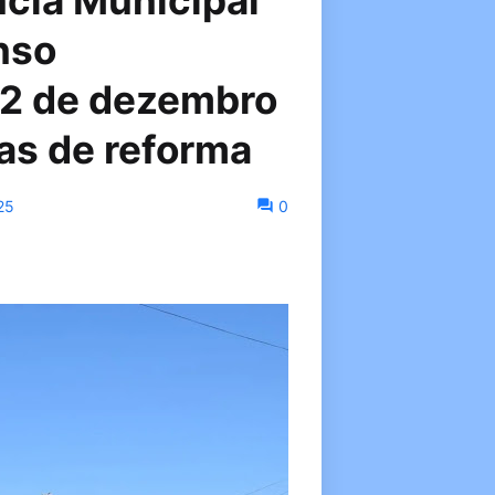
cia Municipal
nso
22 de dezembro
ras de reforma
25
0