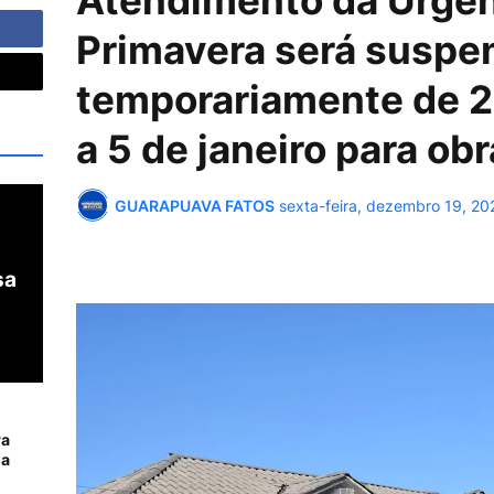
Atendimento da Urgên
Primavera será suspe
temporariamente de 
a 5 de janeiro para ob
GUARAPUAVA FATOS
sexta-feira, dezembro 19, 20
sa
ra
da