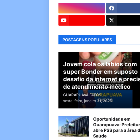
POSTAGENS POPULARES
Jovem cola os lábios com
super Bonder em suposto
desafio da internet e preci
de atendimento médico
GUARAPUAVA FATOS
sexta-feira, janeiro 31, 2025
Oportunidade em
Guarapuava: Prefeitu
abre PSS para a área 
Saúde