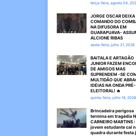
terça-feira, agosto 04, 20
JORGE OSCAR DEIXA
COMANDO DO COMB
NA DIFUSORA EM
GUARAPUAVA- ASSU
ALCIONE RIBAS
sexta-feira, julho 31, 2026
BAITALA E ARTAGÃO
JUNIOR FAZEM ENC
DE AMIGOS MAS
SUPRENDEM -SE CO
MULTIDÃO QUE ABR
IDÉIAS NA ONDA PRÉ-
ELEITORAL! 🔥
quinta-feira, julho 16, 2026
Brincadeira perigosa
termina em tragédia 
CARNEIRO MARTINS :
jovem estudante cai n
quadra durante festa 