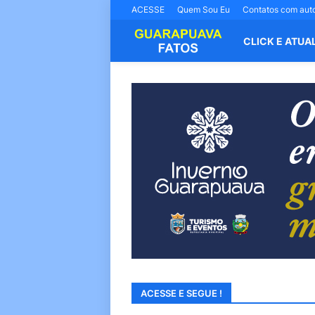
ACESSE
Quem Sou Eu
Contatos com aut
CLICK E ATUA
ACESSE E SEGUE !