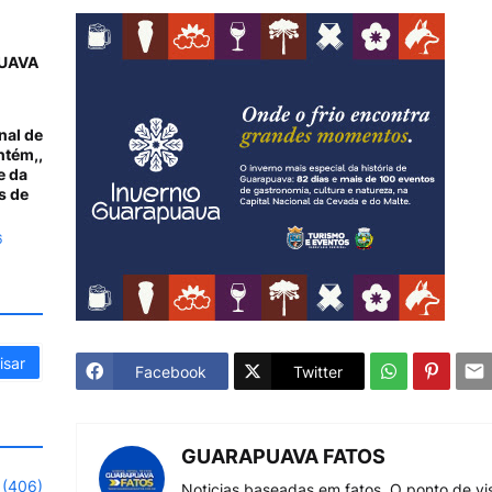
UAVA
nal de
ntém,,
e da
s de
6
Facebook
Twitter
GUARAPUAVA FATOS
(406)
Noticias baseadas em fatos. O ponto de vi