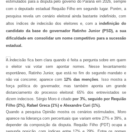
estimulados para a disputa pelo governo do Paraná em 2026, sempre
com o deputado estadual Requião Filho em segundo lugar. Porém, a
pesquisa revela um cenário eleitoral ainda bastante indefinido, com
altos índices de indecisão dos eleitores e, com a
indefinição do
candidato da base do governador Ratinho Junior (PSD), a sua
dificuldade em consolidar um nome competitivo para a sucessão
estadual.
A indecisão fica bem clara quando é feita a pergunta sobre em quem
o eleitor vai votar sem apontar nomes. Nesse levantamento
espontâneo, Ratinho Junior, que está no fim do segundo mandato e
não vai concorrer, aparece com
12% das menções
. Isso mostra a
força política do governador, mas também aponta um grande
distanciamento do processo eleitoral: 65% dos entrevistados se
dizem indecisos. Sérgio Moro é citado
por 3%, seguido por Requião
Filho (2%), Rafael Greca (1%) e Alexandre Curi (1%).
Quando a pesquisa Opinião mostra os cenários estimulados, Moro
aparece na liderança com percentuais que variam entre 27% e 39%, a
depender da composição da disputa. Requião Filho (PDT) ocupa a
segunda posição, com índices entre 17% e 29%. Entre os nomes