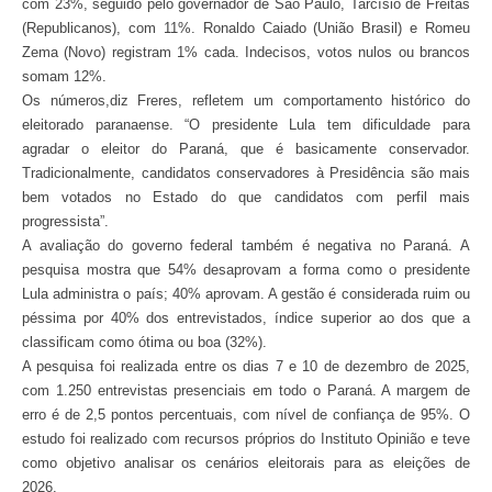
com 23%, seguido pelo governador de São Paulo, Tarcísio de Freitas
(Republicanos), com 11%. Ronaldo Caiado (União Brasil) e Romeu
Zema (Novo) registram 1% cada. Indecisos, votos nulos ou brancos
somam 12%.
Os números,diz Freres, refletem um comportamento histórico do
eleitorado paranaense. “O presidente Lula tem dificuldade para
agradar o eleitor do Paraná, que é basicamente conservador.
Tradicionalmente, candidatos conservadores à Presidência são mais
bem votados no Estado do que candidatos com perfil mais
progressista”.
A avaliação do governo federal também é negativa no Paraná. A
pesquisa mostra que 54% desaprovam a forma como o presidente
Lula administra o país; 40% aprovam. A gestão é considerada ruim ou
péssima por 40% dos entrevistados, índice superior ao dos que a
classificam como ótima ou boa (32%).
A pesquisa foi realizada entre os dias 7 e 10 de dezembro de 2025,
com 1.250 entrevistas presenciais em todo o Paraná. A margem de
erro é de 2,5 pontos percentuais, com nível de confiança de 95%. O
estudo foi realizado com recursos próprios do Instituto Opinião e teve
como objetivo analisar os cenários eleitorais para as eleições de
2026.