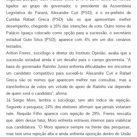
ligados ao grupo do governador, o presidente da Assembleia
Legislativa do Paraná, Alexandre Curi (PSD), e o ex-prefeito de
Curitiba Rafael Greca (PSD) são os que apresentam melhor
desempenho, chegando a 16% das intenções de voto. Outro nome do
Palácio Iguaçu colocado como opção para a sucessão, o secretário
estadual Guto Silva (PSD), aparece com 4% em um dos cenários
testados.
Arilton Freres, sociólogo e diretor do Instituto Opinião, avalia que a
sucessão estadual ainda é um desafio para o campo governista. “A
base do governador Ratinho Junior enfrenta dificuldades em encontrar
um candidato competitivo para sucedê-lo. Alexandre Curi e Rafael
Greca são os nomes que aparecem melhor nas consultas, mas a
transferência de votos em virtude do apoio de Ratinho vai depender
de quem será o candidato”, afirma.
Já Sérgio Moro, lembra o sociólogo, tem alto índice de rejeição.
Segundo a pesquisa, 24% dos eleitores afirmam que jamais votariam
nele. Requião Filho aparece com rejeição de 28%. Freres ressalta
que, além desse fator, Moro enfrenta entraves internos para viabilizar
sua candidatura. “O Moro aparece sempre na frente das pesquisas,
mas tem uma rejeição alta e ainda enfrenta oposição dentro do União