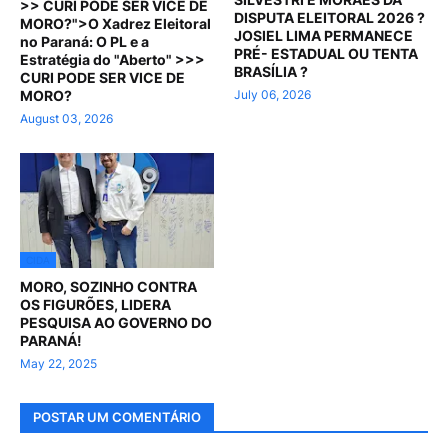
>> CURI PODE SER VICE DE
DISPUTA ELEITORAL 2026 ?
MORO?">O Xadrez Eleitoral
JOSIEL LIMA PERMANECE
no Paraná: O PL e a
PRÉ- ESTADUAL OU TENTA
Estratégia do "Aberto" >>>
BRASÍLIA ?
CURI PODE SER VICE DE
MORO?
July 06, 2026
August 03, 2026
CIDA
MORO, SOZINHO CONTRA
OS FIGURÕES, LIDERA
PESQUISA AO GOVERNO DO
PARANÁ!
May 22, 2025
POSTAR UM COMENTÁRIO