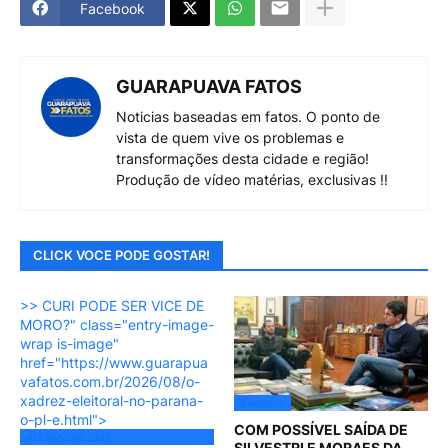
Facebook
GUARAPUAVA FATOS
Noticias baseadas em fatos. O ponto de
vista de quem vive os problemas e
transformações desta cidade e região!
Produção de vídeo matérias, exclusivas !!
CLICK VOCE PODE GOSTAR!
>> CURI PODE SER VICE DE
MORO?" class="entry-image-
wrap is-image"
href="https://www.guarapua
vafatos.com.br/2026/08/o-
xadrez-eleitoral-no-parana-
BRASILIA
o-pl-e.html">
COM POSSÍVEL SAÍDA DE
ALEXANDRE CURI
SILVESTRI E MORAES DA