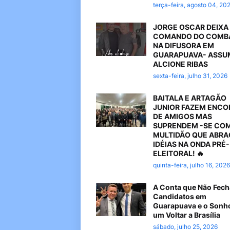
terça-feira, agosto 04, 20
JORGE OSCAR DEIXA
COMANDO DO COMB
NA DIFUSORA EM
GUARAPUAVA- ASSU
ALCIONE RIBAS
sexta-feira, julho 31, 2026
BAITALA E ARTAGÃO
JUNIOR FAZEM ENC
DE AMIGOS MAS
SUPRENDEM -SE CO
MULTIDÃO QUE ABR
IDÉIAS NA ONDA PRÉ-
ELEITORAL! 🔥
quinta-feira, julho 16, 2026
A Conta que Não Fech
Candidatos em
Guarapuava e o Sonh
um Voltar a Brasília
sábado, julho 25, 2026