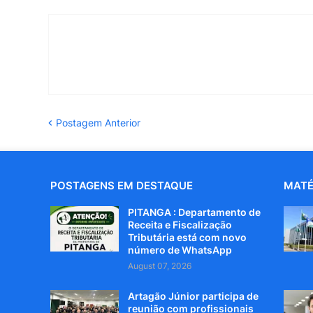
Postagem Anterior
POSTAGENS EM DESTAQUE
MATÉ
PITANGA : Departamento de
Receita e Fiscalização
Tributária está com novo
número de WhatsApp
August 07, 2026
Artagão Júnior participa de
reunião com profissionais