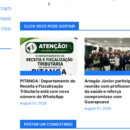
!!
(1287)
(1400)
CLICK VOCE PODE GOSTAR!
(705)
ADMINISTRAÇÃO MORAES
#ARTAGÃOJUNIOR #GUARAPU
PITANGA : Departamento de
Artagão Júnior partici
Receita e Fiscalização
reunião com profissio
Tributária está com novo
da saúde e reforça
número de WhatsApp
compromisso com
Guarapuava
August 07, 2026
August 07, 2026
POSTAR UM COMENTÁRIO