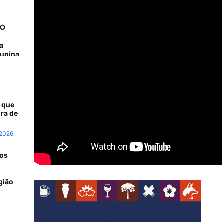
NO
a
junina
 que
ra de
 2026
 os
gião