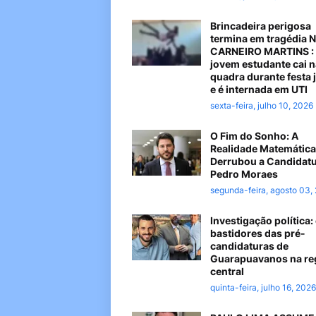
Brincadeira perigosa
termina em tragédia 
CARNEIRO MARTINS :
jovem estudante cai n
quadra durante festa 
e é internada em UTI
sexta-feira, julho 10, 2026
O Fim do Sonho: A
Realidade Matemática
Derrubou a Candidatu
Pedro Moraes
segunda-feira, agosto 03,
Investigação política:
bastidores das pré-
candidaturas de
Guarapuavanos na re
central
quinta-feira, julho 16, 2026