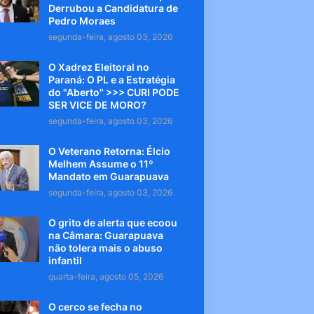
Derrubou a Candidatura de
Pedro Moraes
segunda-feira, agosto 03, 2026
O Xadrez Eleitoral no
Paraná: O PL e a Estratégia
do "Aberto" >>> CURI PODE
SER VICE DE MORO?
segunda-feira, agosto 03, 2026
O Veterano Retorna: Élcio
Melhem Assume o 11º
Mandato em Guarapuava
segunda-feira, agosto 03, 2026
O grito de alerta que ecoou
na Câmara: Guarapuava
não tolera mais o abuso
infantil
quarta-feira, agosto 05, 2026
O cerco se fecha no