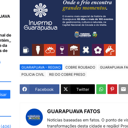
UAVA
nal de
ntém,,
e da
s de
6
GUARAPUAVA - REGIAO
COBRE ROUBADO
GUARAPUAVA F
POLICIA CIVIL
REI DO COBRE PRESO
Facebook
Twitter
GUARAPUAVA FATOS
Noticias baseadas em fatos. O ponto de vi
transformações desta cidade e região! Pro
(406)