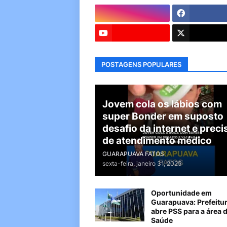
POSTAGENS POPULARES
Jovem cola os lábios com
super Bonder em suposto
desafio da internet e preci
de atendimento médico
GUARAPUAVA FATOS
sexta-feira, janeiro 31, 2025
Oportunidade em
Guarapuava: Prefeitu
abre PSS para a área 
Saúde