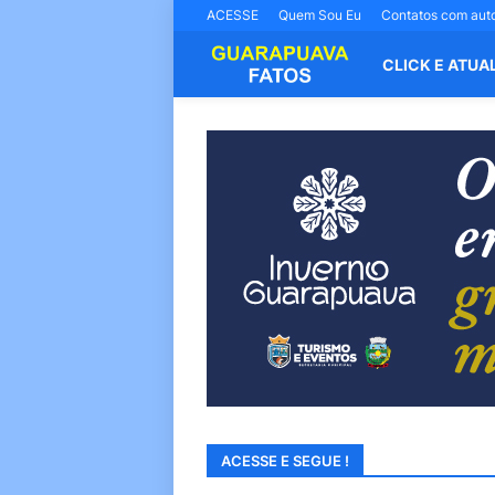
ACESSE
Quem Sou Eu
Contatos com aut
CLICK E ATUA
ACESSE E SEGUE !