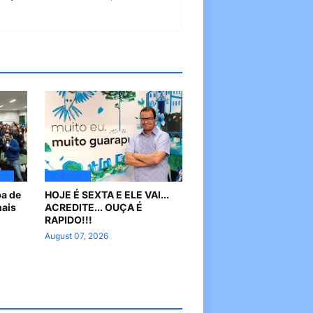
AVA
ACREDITE !
pa de
HOJE É SEXTA E ELE VAI...
nais
ACREDITE... OUÇA É
RAPIDO!!!
August 07, 2026