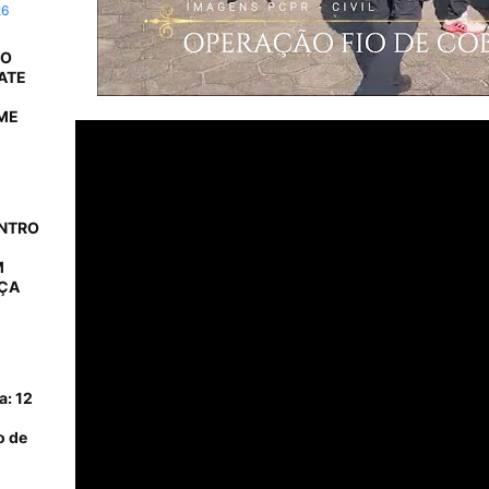
26
 O
ATE
ME
ONTRO
M
AÇA
a: 12
o de