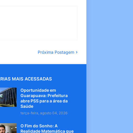
Próxima Postagem
RIAS MAIS ACESSADAS
Oportunidade em
Guarapuava: Prefeitura
abre PSS para a área da
Saúde
terça-feira, agosto 04, 2026
O Fim do Sonho: A
Realidade Matemática que