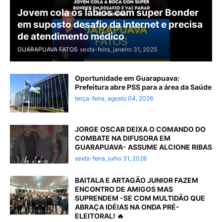
Jovem cola os lábios com super Bonder
em suposto desafio da internet e precisa
de atendimento médico
GUARAPUAVA FATOS
sexta-feira, janeiro 31, 2025
Oportunidade em Guarapuava:
Prefeitura abre PSS para a área da Saúde
terça-feira, agosto 04, 2026
JORGE OSCAR DEIXA O COMANDO DO
COMBATE NA DIFUSORA EM
GUARAPUAVA- ASSUME ALCIONE RIBAS
sexta-feira, julho 31, 2026
BAITALA E ARTAGÃO JUNIOR FAZEM
ENCONTRO DE AMIGOS MAS
SUPRENDEM -SE COM MULTIDÃO QUE
ABRAÇA IDÉIAS NA ONDA PRÉ-
ELEITORAL! 🔥