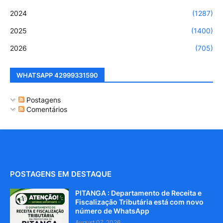
2024
(1287)
2025
(1400)
2026
(705)
WHATSAPP 42999331590
Postagens
Comentários
POSTAGENS EM DESTAQUE
PITANGA : Departamento de Receita e
Fiscalização Tributária está com novo
número de WhatsApp
August 07, 2026