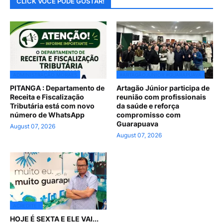
CLICK VOCE PODE GOSTAR!
ADMINISTRAÇÃO MORAES
#ARTAGÃOJUNIOR #GUARAPUAVA
PITANGA : Departamento de
Artagão Júnior participa de
Receita e Fiscalização
reunião com profissionais
Tributária está com novo
da saúde e reforça
número de WhatsApp
compromisso com
Guarapuava
August 07, 2026
August 07, 2026
ACREDITE !
HOJE É SEXTA E ELE VAI...