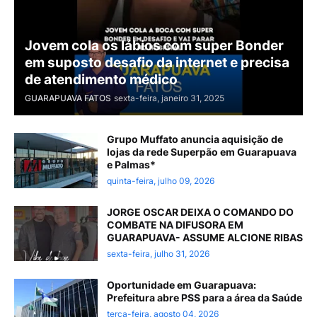
Jovem cola os lábios com super Bonder
em suposto desafio da internet e precisa
de atendimento médico
GUARAPUAVA FATOS
sexta-feira, janeiro 31, 2025
Grupo Muffato anuncia aquisição de
lojas da rede Superpão em Guarapuava
e Palmas*
quinta-feira, julho 09, 2026
JORGE OSCAR DEIXA O COMANDO DO
COMBATE NA DIFUSORA EM
GUARAPUAVA- ASSUME ALCIONE RIBAS
sexta-feira, julho 31, 2026
Oportunidade em Guarapuava:
Prefeitura abre PSS para a área da Saúde
terça-feira, agosto 04, 2026