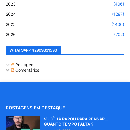
2023
(406)
2024
(1287)
2025
(1400)
2026
(702)
WHATSAPP 42999331590
Postagens
Comentários
POSTAGENS EM DESTAQUE
VOCÊ JÁ PAROU PARA PENSAR...
QUANTO TEMPO FALTA ?