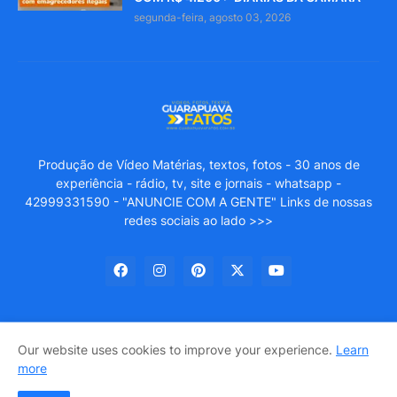
segunda-feira, agosto 03, 2026
Produção de Vídeo Matérias, textos, fotos - 30 anos de
experiência - rádio, tv, site e jornais - whatsapp -
42999331590 - "ANUNCIE COM A GENTE" Links de nossas
redes sociais ao lado >>>
Our website uses cookies to improve your experience.
Learn
GUARAPUAVA FATOS
About Us
Privacy Policy
more
Entre em Contato