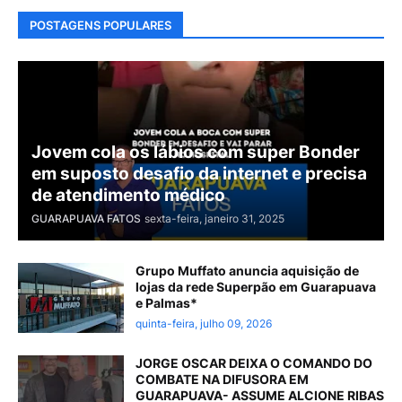
POSTAGENS POPULARES
Jovem cola os lábios com super Bonder
em suposto desafio da internet e precisa
de atendimento médico
GUARAPUAVA FATOS
sexta-feira, janeiro 31, 2025
Grupo Muffato anuncia aquisição de
lojas da rede Superpão em Guarapuava
e Palmas*
quinta-feira, julho 09, 2026
JORGE OSCAR DEIXA O COMANDO DO
COMBATE NA DIFUSORA EM
GUARAPUAVA- ASSUME ALCIONE RIBAS