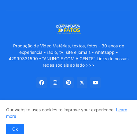
Produção de Vídeo Matérias, textos, fotos - 30 anos de
experiência - rádio, tv, site e jornais - whatsapp -
42999331590 - "ANUNCIE COM A GENTE" Links de nossas
redes sociais ao lado >>>
Our website uses cookies to improve your experience.
Learn
GUARAPUAVA FATOS
About Us
Privacy Policy
more
Entre em Contato
Ok
Design by -
Pro Blogger Templates