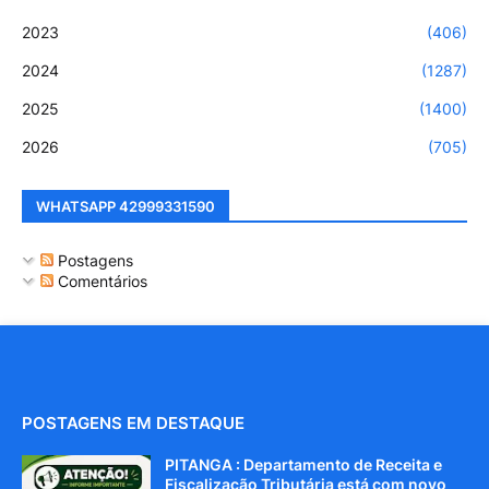
2023
(406)
2024
(1287)
2025
(1400)
2026
(705)
WHATSAPP 42999331590
Postagens
Comentários
POSTAGENS EM DESTAQUE
PITANGA : Departamento de Receita e
Fiscalização Tributária está com novo