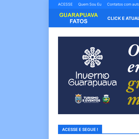
ACESSE
Quem Sou Eu
Contatos com aut
CLICK E ATUA
ACESSE E SEGUE !