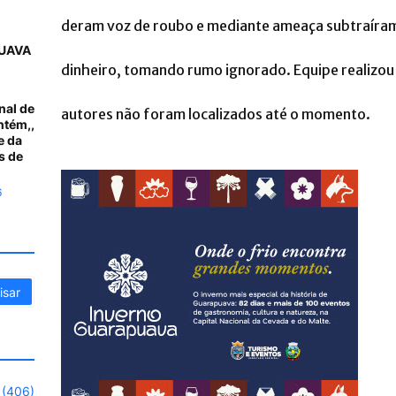
deram voz de roubo e mediante ameaça subtraíram
UAVA
dinheiro, tomando rumo ignorado. Equipe realizo
nal de
autores não foram localizados até o momento.
ntém,,
e da
s de
6
(406)