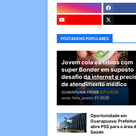
POSTAGENS POPULARES
Jovem cola os lábios com
super Bonder em suposto
desafio da internet e preci
de atendimento médico
GUARAPUAVA FATOS
sexta-feira, janeiro 31, 2025
Oportunidade em
Guarapuava: Prefeitu
abre PSS para a área 
Saúde