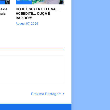
AVA
ACREDITE !
pa de
HOJE É SEXTA E ELE VAI...
nais
ACREDITE... OUÇA É
RAPIDO!!!
August 07, 2026
Próxima Postagem