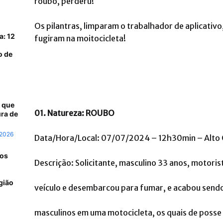
roubo, perderu!
Os pilantras, limparam o trabalhador de aplicativ
a: 12
fugiram na moitocicleta!
o de
 que
01. Natureza: ROUBO
ra de
 2026
Data/Hora/Local: 07/07/2024 – 12h30min – Alto 
 os
Descrição: Solicitante, masculino 33 anos, motorist
gião
veículo e desembarcou para fumar, e acabou send
masculinos em uma motocicleta, os quais de posse