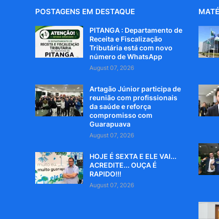
POSTAGENS EM DESTAQUE
MATÉ
PITANGA : Departamento de
Receita e Fiscalização
Tributária está com novo
número de WhatsApp
August 07, 2026
Artagão Júnior participa de
reunião com profissionais
da saúde e reforça
compromisso com
Guarapuava
August 07, 2026
HOJE É SEXTA E ELE VAI...
ACREDITE... OUÇA É
RAPIDO!!!
August 07, 2026