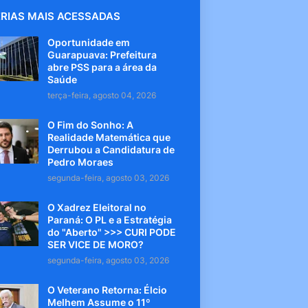
RIAS MAIS ACESSADAS
Oportunidade em
Guarapuava: Prefeitura
abre PSS para a área da
Saúde
terça-feira, agosto 04, 2026
O Fim do Sonho: A
Realidade Matemática que
Derrubou a Candidatura de
Pedro Moraes
segunda-feira, agosto 03, 2026
O Xadrez Eleitoral no
Paraná: O PL e a Estratégia
do "Aberto" >>> CURI PODE
SER VICE DE MORO?
segunda-feira, agosto 03, 2026
O Veterano Retorna: Élcio
Melhem Assume o 11º