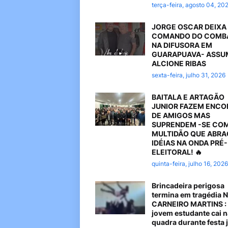
terça-feira, agosto 04, 20
JORGE OSCAR DEIXA
COMANDO DO COMB
NA DIFUSORA EM
GUARAPUAVA- ASSU
ALCIONE RIBAS
sexta-feira, julho 31, 2026
BAITALA E ARTAGÃO
JUNIOR FAZEM ENC
DE AMIGOS MAS
SUPRENDEM -SE CO
MULTIDÃO QUE ABR
IDÉIAS NA ONDA PRÉ-
ELEITORAL! 🔥
quinta-feira, julho 16, 2026
Brincadeira perigosa
termina em tragédia 
CARNEIRO MARTINS :
jovem estudante cai n
quadra durante festa 