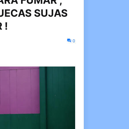
ARA FUMAR ,
UECAS SUJAS
 !
0