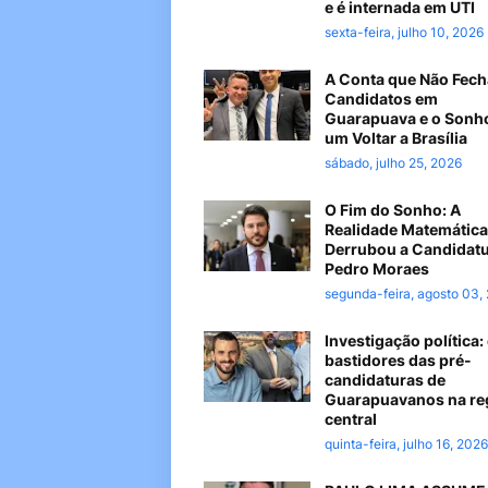
e é internada em UTI
sexta-feira, julho 10, 2026
A Conta que Não Fech
Candidatos em
Guarapuava e o Sonh
um Voltar a Brasília
sábado, julho 25, 2026
O Fim do Sonho: A
Realidade Matemática
Derrubou a Candidatu
Pedro Moraes
segunda-feira, agosto 03,
Investigação política:
bastidores das pré-
candidaturas de
Guarapuavanos na re
central
quinta-feira, julho 16, 2026