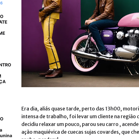
26
 O
ATE
ME
ONTRO
M
AÇA
Era dia, aliás quase tarde, perto das 13h00, motor
intensa de trabalho, foi levar um cliente na região
NO
decidiu relaxar um pouco, parou seu carro , acende
a
ação maquiévica de cuecas sujas covardes, que c
junina