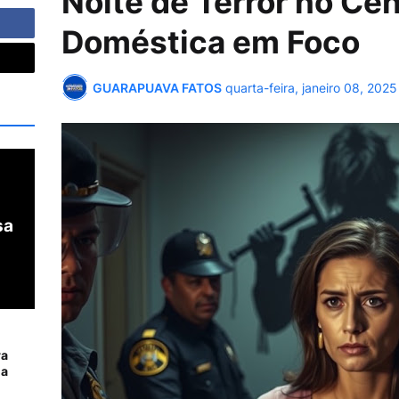
Noite de Terror no Cen
Doméstica em Foco
GUARAPUAVA FATOS
quarta-feira, janeiro 08, 2025
sa
ra
da