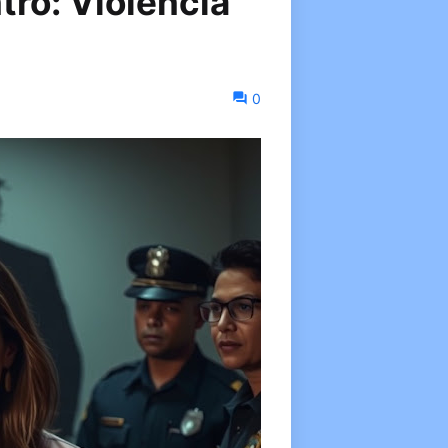
tro: Violência
0