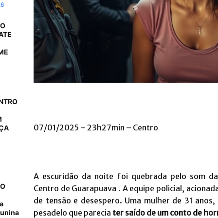
26
 O
ATE
ME
ONTRO
M
07/01/2025 – 23h27min – Centro
AÇA
A escuridão da noite foi quebrada pelo som da
NO
Centro de Guarapuava . A equipe policial, aciona
de tensão e desespero. Uma mulher de 31 anos,
a
pesadelo que parecia
ter saído de um conto de hor
junina