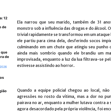
a: 12
Ela narrou que seu marido, também de 31 ano
o de
monstro sob a influência das drogas e do álcool
trivial rapidamente se transformou em um ataque 
ele partiu para cima dela, desferindo socos imp
culminando em um chute que atingiu seu punho d
 que
ainda mais sombrio quando ele brandiu um m
ra de
improvisada, enquanto a luz da lua filtrava-se pel
estivesse assistindo ao horror.
 2026
 os
Quando a equipe policial chegou ao local, não
gião
agressões no rosto da vítima, mas a dor no pun
pairava no ar, enquanto a mulher lutava contra a
agora desacordado pela própria violência, foi en