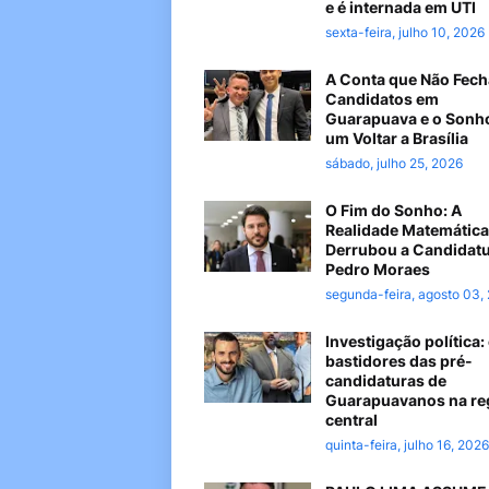
e é internada em UTI
sexta-feira, julho 10, 2026
A Conta que Não Fech
Candidatos em
Guarapuava e o Sonh
um Voltar a Brasília
sábado, julho 25, 2026
O Fim do Sonho: A
Realidade Matemática
Derrubou a Candidatu
Pedro Moraes
segunda-feira, agosto 03,
Investigação política:
bastidores das pré-
candidaturas de
Guarapuavanos na re
central
quinta-feira, julho 16, 2026