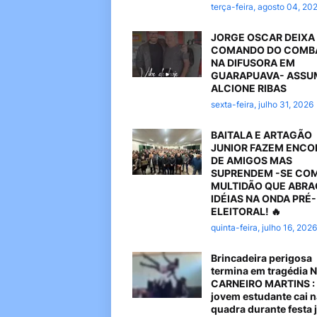
terça-feira, agosto 04, 20
JORGE OSCAR DEIXA
COMANDO DO COMB
NA DIFUSORA EM
GUARAPUAVA- ASSU
ALCIONE RIBAS
sexta-feira, julho 31, 2026
BAITALA E ARTAGÃO
JUNIOR FAZEM ENC
DE AMIGOS MAS
SUPRENDEM -SE CO
MULTIDÃO QUE ABR
IDÉIAS NA ONDA PRÉ-
ELEITORAL! 🔥
quinta-feira, julho 16, 2026
Brincadeira perigosa
termina em tragédia 
CARNEIRO MARTINS :
jovem estudante cai n
quadra durante festa 