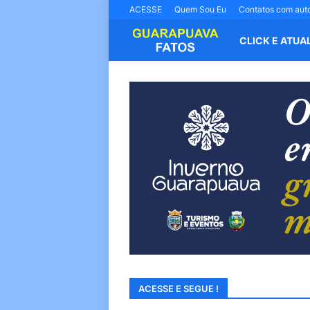
ACESSE
Quem Sou Eu
Contatos com aut
CLICK E ATUA
ACESSE E SEGUE !