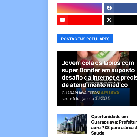
POSTAGENS POPULARES
Jovem cola os lábios com
super Bonder em suposto
desafio da internet e preci
de atendimento médico
GUARAPUAVA FATOS
sexta-feira, janeiro 31, 2025
Oportunidade em
Guarapuava: Prefeitu
abre PSS para a área 
Saúde