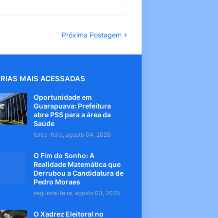
Próxima Postagem
RIAS MAIS ACESSADAS
Oportunidade em
Guarapuava: Prefeitura
abre PSS para a área da
Saúde
terça-feira, agosto 04, 2026
O Fim do Sonho: A
Realidade Matemática que
Derrubou a Candidatura de
Pedro Moraes
segunda-feira, agosto 03, 2026
O Xadrez Eleitoral no