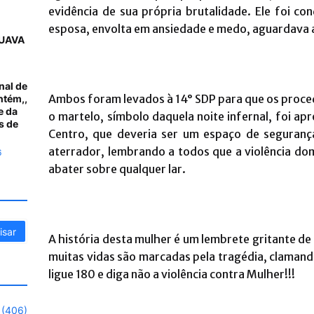
evidência de sua própria brutalidade. Ele foi c
esposa, envolta em ansiedade e medo, aguardava 
UAVA
nal de
Ambos foram levados à 14° SDP para que os proced
ntém,,
e da
o martelo, símbolo daquela noite infernal, foi 
s de
Centro, que deveria ser um espaço de seguranç
aterrador, lembrando a todos que a violência d
6
abater sobre qualquer lar.
A história desta mulher é um lembrete gritante de
muitas vidas são marcadas pela tragédia, clamando
ligue 180 e diga não a violência contra Mulher!!!
(406)