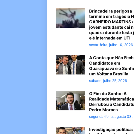
Brincadeira perigosa
termina em tragédia 
CARNEIRO MARTINS :
jovem estudante cai n
quadra durante festa 
e é internada em UTI
sexta-feira, julho 10, 2026
A Conta que Não Fech
Candidatos em
Guarapuava e o Sonh
um Voltar a Brasília
sábado, julho 25, 2026
O Fim do Sonho: A
Realidade Matemática
Derrubou a Candidatu
Pedro Moraes
segunda-feira, agosto 03,
Investigação política: