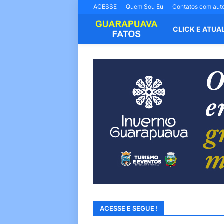
ACESSE
Quem Sou Eu
Contatos com aut
CLICK E ATUA
ACESSE E SEGUE !