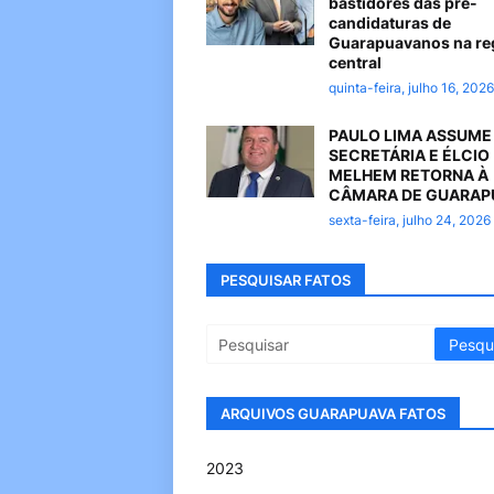
bastidores das pré-
candidaturas de
Guarapuavanos na re
central
quinta-feira, julho 16, 2026
PAULO LIMA ASSUME
SECRETÁRIA E ÉLCIO
MELHEM RETORNA À
CÂMARA DE GUARAP
sexta-feira, julho 24, 2026
PESQUISAR FATOS
ARQUIVOS GUARAPUAVA FATOS
2023