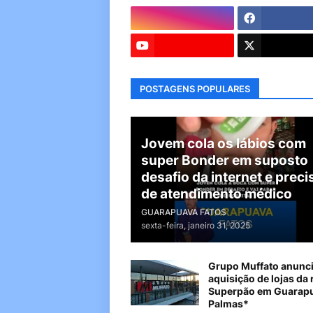
POSTAGENS POPULARES
Jovem cola os lábios com
super Bonder em suposto
desafio da internet e preci
de atendimento médico
GUARAPUAVA FATOS
sexta-feira, janeiro 31, 2025
Grupo Muffato anunc
aquisição de lojas da 
Superpão em Guarapu
Palmas*