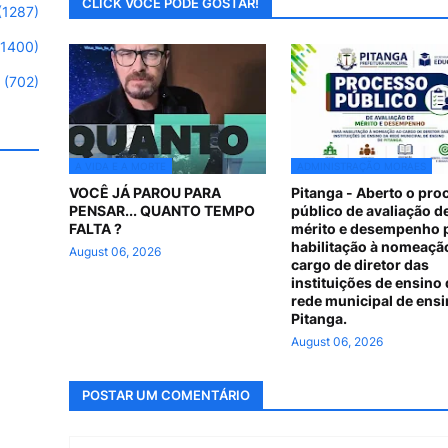
CLICK VOCE PODE GOSTAR!
(1287)
(1400)
(702)
A VIDA E A MORTE
ADMINISTRAÇÃO MORAES
VOCÊ JÁ PAROU PARA
Pitanga - Aberto o pro
PENSAR... QUANTO TEMPO
público de avaliação d
FALTA ?
mérito e desempenho 
habilitação à nomeaçã
August 06, 2026
cargo de diretor das
instituições de ensino 
rede municipal de ensi
Pitanga.
August 06, 2026
POSTAR UM COMENTÁRIO