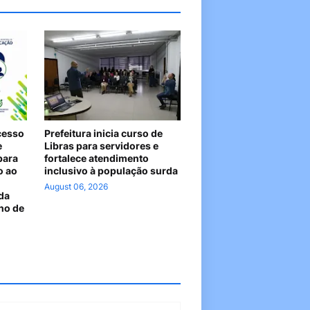
cesso
Prefeitura inicia curso de
e
Libras para servidores e
para
fortalece atendimento
o ao
inclusivo à população surda
August 06, 2026
da
no de