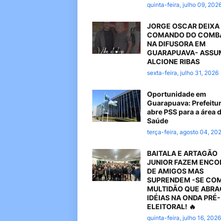
quinta-feira, julho 09, 202
JORGE OSCAR DEIXA
COMANDO DO COMB
NA DIFUSORA EM
GUARAPUAVA- ASSU
ALCIONE RIBAS
sexta-feira, julho 31, 2026
Oportunidade em
Guarapuava: Prefeitu
abre PSS para a área 
Saúde
terça-feira, agosto 04, 20
BAITALA E ARTAGÃO
JUNIOR FAZEM ENC
DE AMIGOS MAS
SUPRENDEM -SE CO
MULTIDÃO QUE ABR
IDÉIAS NA ONDA PRÉ-
ELEITORAL! 🔥
quinta-feira, julho 16, 2026