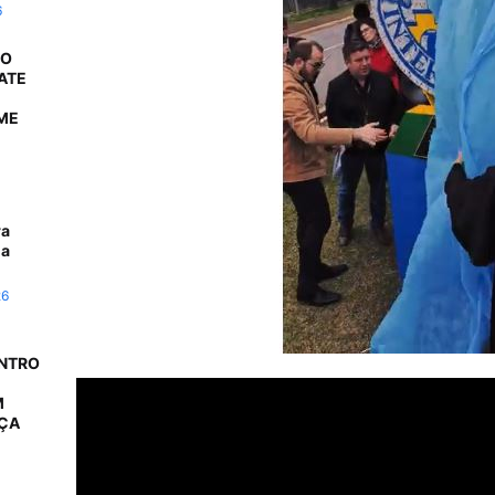
6
 O
ATE
ME
ra
da
26
ONTRO
M
AÇA