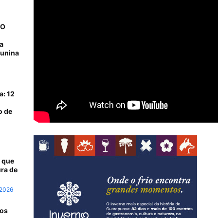
NO
a
junina
a: 12
o de
 que
ra de
 2026
 os