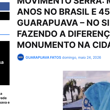
MOVIMENTO SERRA: M
ANOS NO BRASIL E 4
GUARAPUAVA – NO SI
FAZENDO A DIFEREN
MONUMENTO NA CID
GUARAPUAVA FATOS
domingo, maio 24, 2026
sa
ia
rede
ava e