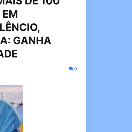
AIS DE 100
5 EM
LÊNCIO,
ÇA: GANHA
ADE
0