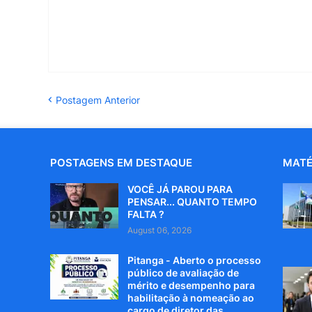
Postagem Anterior
POSTAGENS EM DESTAQUE
MATÉ
VOCÊ JÁ PAROU PARA
PENSAR... QUANTO TEMPO
FALTA ?
August 06, 2026
Pitanga - Aberto o processo
público de avaliação de
mérito e desempenho para
habilitação à nomeação ao
cargo de diretor das