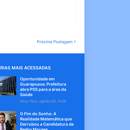
Próxima Postagem
RIAS MAIS ACESSADAS
Oportunidade em
Guarapuava: Prefeitura
abre PSS para a área da
Saúde
terça-feira, agosto 04, 2026
O Fim do Sonho: A
Realidade Matemática que
Derrubou a Candidatura de
Pedro Moraes