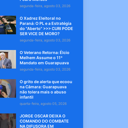
segunda-feira, agosto 03, 2026
O Xadrez Eleitoral no
Paraná: O PL e a Estratégia
do "Aberto" >>> CURI PODE
SER VICE DE MORO?
segunda-feira, agosto 03, 2026
O Veterano Retorna: Élcio
Melhem Assume o 11º
Mandato em Guarapuava
segunda-feira, agosto 03, 2026
O grito de alerta que ecoou
na Câmara: Guarapuava
não tolera mais o abuso
infantil
quarta-feira, agosto 05, 2026
JORGE OSCAR DEIXA O
COMANDO DO COMBATE
NA DIFUSORA EM